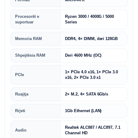
Procesorët e
Ryzen 3000 / 4000G / 5000
suportuar
Series
Memoria RAM
DDR4, 4× DIMM, deri 128GB
Shpejtësia RAM
Deri 4600 MHz (OC)
1× PCIe 4.0 x16, 1× PCIe 3.0
PCIe
x16, 2× PCIe 3.0 x1
Ruajtja
2× M.2, 4× SATA 6Gb/s
Rrjeti
1Gb Ethernet (LAN)
Realtek ALC887 / ALC897, 7.1
Audio
Channel HD