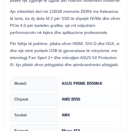
pllakë një zgjidhje të zgjuar për ndërtim sistemesh moderne.
Ajo mbështet deri në 128GB memorie DDR4 me frekuenca
të larta, ka dy slote M.2 për SSD të shpejtë NVMe dhe ofron
PCIe 4.0 për kartelën grafike, që rrit ndjeshëm
performancën në lojëra dhe aplikacione profesionale.
Për lidhje të jashtme, pllaka ofron HDMI, DVI-D dhe VGA, si
dhe një sërë portash USB të gjeneratave të ndryshme. me
teknologji Fan Xpert 2+ dhe mbrojtjen ASUS 5X Protection
III, kjo pllakë ofron jetëgjatësi dhe qëndrueshmëri afatgjatë.
Modeli
ASUS PRIME B550M-K
Chipset
AMD B550
Socket
AM4
Formati
Micro-ATX