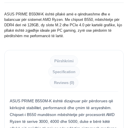
ASUS PRIME B550M-K është pllakë amë e qëndrueshme dhe e
balancuar për sistemet AMD Ryzen. Me chipset B550, mbështetje për
DDR4 deri në 128GB, dy slote M.2 dhe PCIe 4.0 për kartelë grafike, kjo
pllakë është zgjedhje ideale për PC gaming, zyrë ose përdorim të
përditshëm me performancë të lartë.
Përshkrimi
Specification
Reviews (0)
ASUS PRIME B550M-K është dizajnuar për përdorues që
kërkojnë stabilitet, performancë dhe çmim të arsyeshëm.
Chipset-i B550 mundëson mbështetje për procesorët AMD
Ryzen të serive 3000, 4000 dhe 5000, duke e bërë këtë