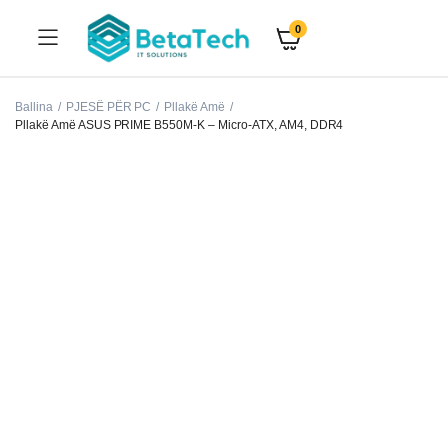
0
Ballina
PJESË PËR PC
Pllakë Amë
Pllakë Amë ASUS PRIME B550M-K – Micro-ATX, AM4, DDR4