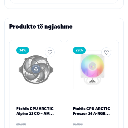
Produkte të ngjashme
34%
29%
Ftohës CPU ARCTIC
Ftohës CPU ARCTIC
Alpine 23 CO – AMD
Freezer 36 A-RGB
AM4/AM5, 90 mm
White – Intel LGA
PWM, MX-2 Pre-
1700/1851 & AMD
€
€
29,99
69,99