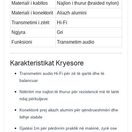
Materiali i kabllos
Najlon i thurur (braided nylon)
Materiali i konektorit
Aliazh alumini
Transmetimi i zërit
Hi-Fi
Ngjyra
Gri
Funksioni
Transmetim audio
Karakteristikat Kryesore
Transmetim audio Hi-Fi për zë të qartë dhe të
balancuar
Ndërtim me najlon të thurur për rezistencë më të lartë
ndaj përkuljeve
Konektorë prej aliazh alumini për qëndrueshmëri dhe
lidhje stabile
Gjatësi 1m për përdorim praktik në makinë, zyrë ose