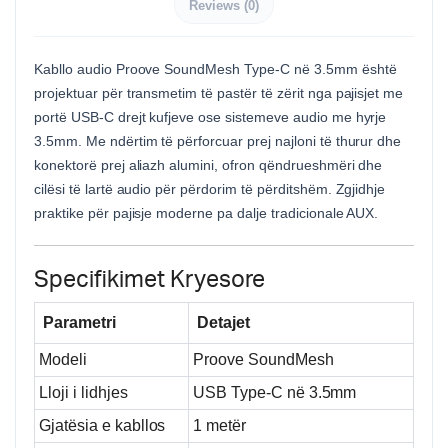
Reviews (0)
Kabllo audio Proove SoundMesh Type-C në 3.5mm është
projektuar për transmetim të pastër të zërit nga pajisjet me
portë USB-C drejt kufjeve ose sistemeve audio me hyrje
3.5mm. Me ndërtim të përforcuar prej najloni të thurur dhe
konektorë prej aliazh alumini, ofron qëndrueshmëri dhe
cilësi të lartë audio për përdorim të përditshëm. Zgjidhje
praktike për pajisje moderne pa dalje tradicionale AUX.
Specifikimet Kryesore
Parametri
Detajet
Modeli
Proove SoundMesh
Lloji i lidhjes
USB Type-C në 3.5mm
Gjatësia e kabllos
1 metër