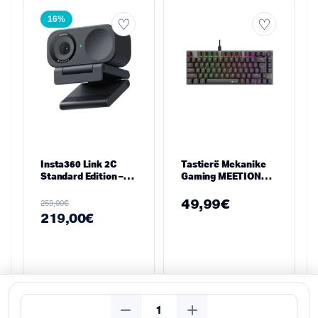
16%
Insta360 Link 2C
Tastierë Mekanike
Standard Edition –
Gaming MEETION
Webcam AI 4K,
MK006 Pro (Red
Graphite Edition
Switch, USB, e Zezë)
49,99
€
€
259,00
219,00
€