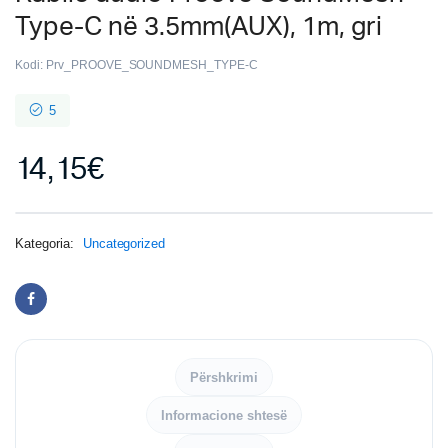
Type-C në 3.5mm(AUX), 1m, gri
Kodi:
Prv_PROOVE_SOUNDMESH_TYPE-C
5
14,15
€
Kategoria:
Uncategorized
Përshkrimi
Informacione shtesë