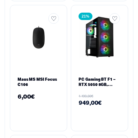
21%
Maus MS MSI Focus
PC Gaming BT F1 –
C106
RTX 5050 8GB,
Ryzen 9 5900X, 16GB
RAM, 512GB SSD
6,00
€
€
1.199,00
949,00
€