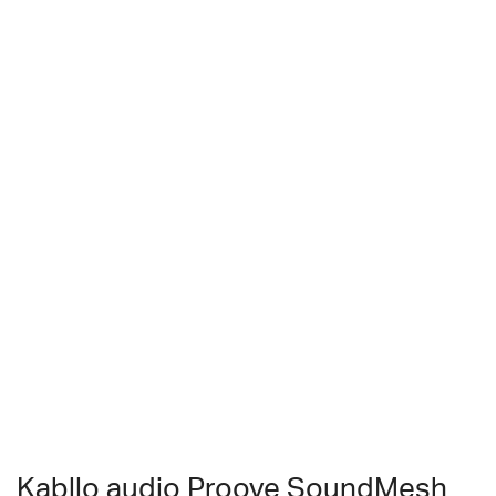
Kabllo audio Proove SoundMesh