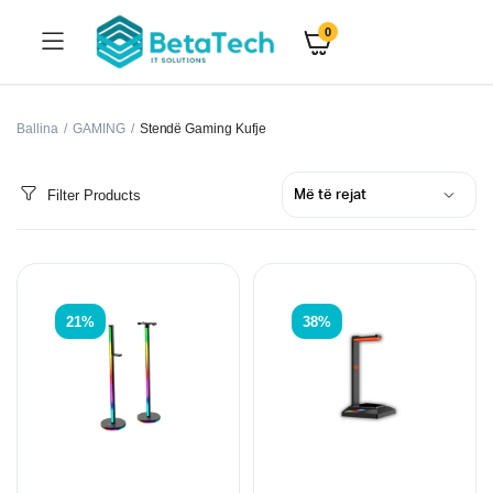
0
Ballina
GAMING
Stendë Gaming Kufje
Filter Products
21%
38%