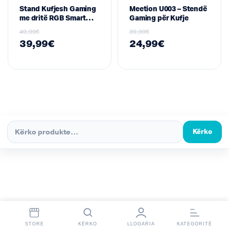
Stand Kufjesh Gaming
Meetion U003 – Stendë
me dritë RGB Smart
Gaming për Kufje
Meetion BK300
49,99
€
39,99
€
39,99
€
24,99
€
Kërko
STORE
KËRKO
LLOGARIA
KATEGORITË