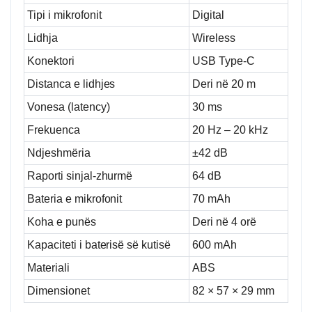
Tipi i mikrofonit
Digital
Lidhja
Wireless
Konektori
USB Type-C
Distanca e lidhjes
Deri në 20 m
Vonesa (latency)
30 ms
Frekuenca
20 Hz – 20 kHz
Ndjeshmëria
±42 dB
Raporti sinjal-zhurmë
64 dB
Bateria e mikrofonit
70 mAh
Koha e punës
Deri në 4 orë
Kapaciteti i baterisë së kutisë
600 mAh
Materiali
ABS
Dimensionet
82 × 57 × 29 mm