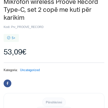
Mikrofon wireless Proove Record
Type-C, set 2 copë me kuti për
karikim
Kodi:
Prv_PROOVE_RECORD
5+
53,09
€
Kategoria:
Uncategorized
Përshkrimi