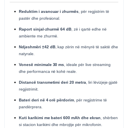
Reduktim i avancuar i zhurmës
, për regjistrim të
pastër dhe profesional.
Raport sinjal-zhurmë 64 dB
, zë i qartë edhe në
ambiente me zhurmë.
Ndjeshmëri ±42 dB
, kap zërin në mënyrë të saktë dhe
natyrale.
Vonesë minimale 30 ms
, ideale për live streaming
dhe performanca në kohë reale.
Distancë transmetimi deri 20 metra
, liri lëvizjeje gjatë
regjistrimit.
Bateri deri në 4 orë përdorim
, për regjistrime të
pandërprera.
Kuti karikimi me bateri 600 mAh dhe ekran
, shërben
si stacion karikimi dhe mbrojtje për mikrofonin.