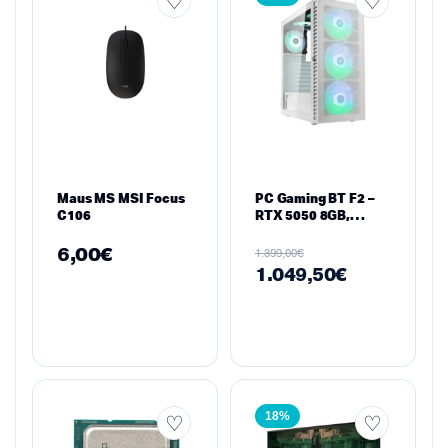
Maus MS MSI Focus
PC Gaming BT F2 –
C106
RTX 5050 8GB,
Ryzen 5 7500X3D,
16GB RAM, 512GB
6,00
€
€
1.399,00
SSD M.2
1.049,50
€
18%