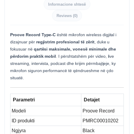
Informacione shtesë
Reviews (0)
Proove Record Type-C
është mikrofon wireless digjital i
dizajnuar për
regjistrim profesional të zërit
, duke u
fokusuar në
qartësi maksimale, vonesë minimale dhe
përdorim praktik mobil
. I përshtatshëm për video, live
streaming, intervista, podcast dhe krijim përmbajtjeje, ky
mikrofon siguron performancë të qëndrueshme në çdo
situatë.
Parametri
Detajet
Modeli
Proove Record
ID produkti
PMRC00010202
Ngjyra
Black