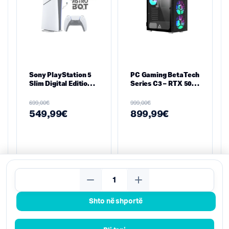
Sony PlayStation 5
PC Gaming BetaTech
Slim Digital Edition
Series C3 – RTX 5060
1TB SSD – ASTRO
8GB, Intel i7-
BOT Bundle
12700KF, 16GB RAM,
€
€
699,00
999,00
512GB NVMe
549,99
€
899,99
€
Kërko
Shto në shportë