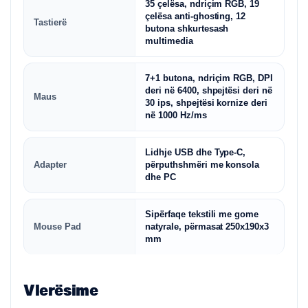
35 çelësa, ndriçim RGB, 19
çelësa anti-ghosting, 12
Tastierë
butona shkurtesash
multimedia
7+1 butona, ndriçim RGB, DPI
deri në 6400, shpejtësi deri në
Maus
30 ips, shpejtësi kornize deri
në 1000 Hz/ms
Lidhje USB dhe Type-C,
Adapter
përputhshmëri me konsola
dhe PC
Sipërfaqe tekstili me gome
Mouse Pad
natyrale, përmasat 250x190x3
mm
Vlerësime