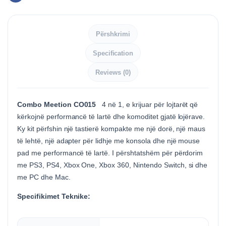
Përshkrimi
Specification
Reviews (0)
Combo Meetion CO015
4 në 1, e krijuar për lojtarët që
kërkojnë performancë të lartë dhe komoditet gjatë lojërave.
Ky kit përfshin një tastierë kompakte me një dorë, një maus
të lehtë, një adapter për lidhje me konsola dhe një mouse
pad me performancë të lartë. I përshtatshëm për përdorim
me PS3, PS4, Xbox One, Xbox 360, Nintendo Switch, si dhe
me PC dhe Mac.
Specifikimet Teknike: