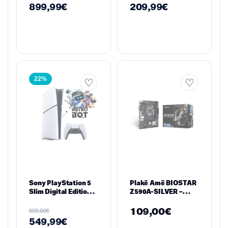
512GB NVMe
899,99
€
209,99
€
22%
Sony PlayStation 5
Plakë Amë BIOSTAR
Slim Digital Edition
Z590A-SILVER –
1TB SSD – ASTRO
ATX, LGA1200, Intel
BOT Bundle
Z590, DDR4, PCIe 4.0
109,00
€
€
699,00
549,99
€