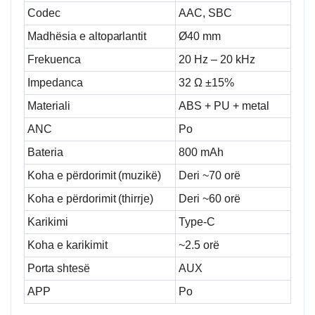
Codec
AAC, SBC
Madhësia e altoparlantit
Ø40 mm
Frekuenca
20 Hz – 20 kHz
Impedanca
32 Ω ±15%
Materiali
ABS + PU + metal
ANC
Po
Bateria
800 mAh
Koha e përdorimit (muzikë)
Deri ~70 orë
Koha e përdorimit (thirrje)
Deri ~60 orë
Karikimi
Type-C
Koha e karikimit
~2.5 orë
Porta shtesë
AUX
APP
Po