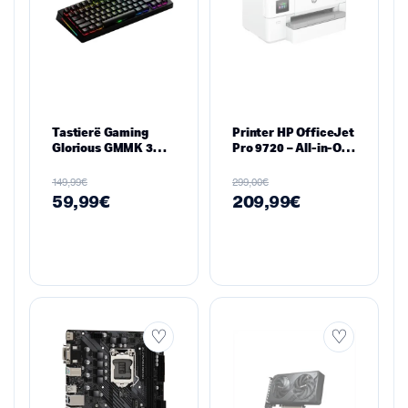
Tastierë Gaming
Printer HP OfficeJet
Glorious GMMK 3
Pro 9720 – All-in-One
Barebones – Black
me Format të Gjerë
(A3)
€
€
149,99
299,00
59,99
€
209,99
€