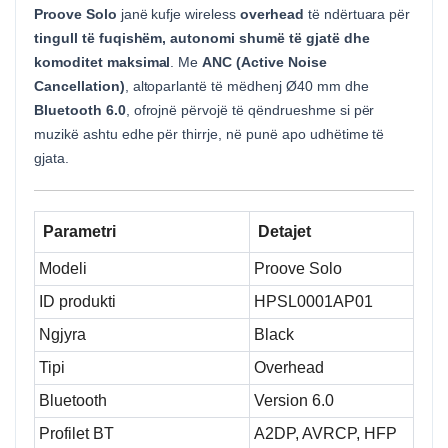
Proove Solo
janë kufje wireless
overhead
të ndërtuara për
tingull të fuqishëm, autonomi shumë të gjatë dhe
komoditet maksimal
. Me
ANC (Active Noise
Cancellation)
, altoparlantë të mëdhenj Ø40 mm dhe
Bluetooth 6.0
, ofrojnë përvojë të qëndrueshme si për
muzikë ashtu edhe për thirrje, në punë apo udhëtime të
gjata.
Parametri
Detajet
Modeli
Proove Solo
ID produkti
HPSL0001AP01
Ngjyra
Black
Tipi
Overhead
Bluetooth
Version 6.0
Profilet BT
A2DP, AVRCP, HFP