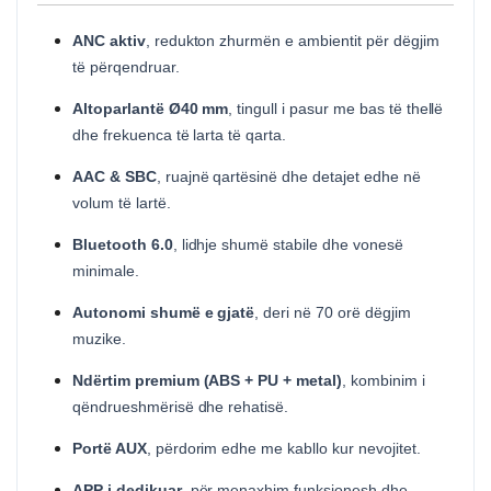
ANC aktiv
, redukton zhurmën e ambientit për dëgjim
të përqendruar.
Altoparlantë Ø40 mm
, tingull i pasur me bas të thellë
dhe frekuenca të larta të qarta.
AAC & SBC
, ruajnë qartësinë dhe detajet edhe në
volum të lartë.
Bluetooth 6.0
, lidhje shumë stabile dhe vonesë
minimale.
Autonomi shumë e gjatë
, deri në 70 orë dëgjim
muzike.
Ndërtim premium (ABS + PU + metal)
, kombinim i
qëndrueshmërisë dhe rehatisë.
Portë AUX
, përdorim edhe me kabllo kur nevojitet.
APP i dedikuar
, për menaxhim funksionesh dhe