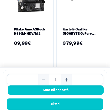
Pllake Ame ASRock
Kartelë Grafike
H510M-HDV/M.2
GIGABYTE GeForce
RTX 5050
WINDFORCE OC 8GB
89,99
€
379,99
€
– 8GB GDDR6, Dual
Fan, PCIe 5.0
Kërko
Shto në shportë
Bli tani