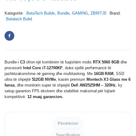
Kategoritë:
BetaTech Builds
,
Bundle
,
GAMING
,
ZBRITJE
Brand:
Betatech Bulid
Bundle-i
C3
ofron një kombinim të fuqishëm midis
RTX 5060 8GB
dhe
procesorit
Intel Core i7-12700KF
, duke sjellë performancë të
jashtëzakonshme në gaming dhe multitasking. Me
16GB RAM
, SSD
ultra të shpejtë
512GB NVMe
, kasën premium
Montech X3 Glass me 6
fansa
, dhe monitorin super të shpejtë
Dell AW2525HM – 320Hz
, ky
setup garanton FPS ekstrem dhe stabilitet maksimal për lojtarë
kompetitivë.
12 muaj garancion.
Përshkrimi
Specification