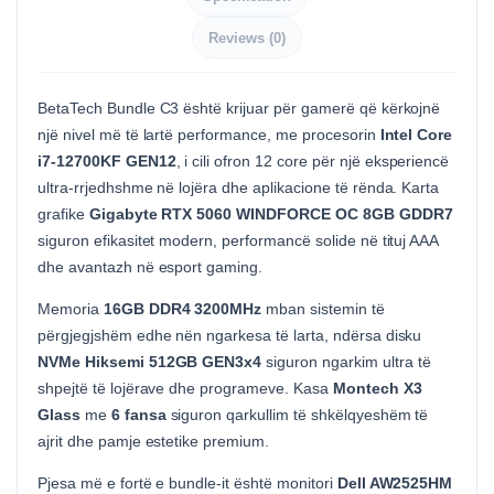
Reviews (0)
BetaTech Bundle C3 është krijuar për gamerë që kërkojnë
një nivel më të lartë performance, me procesorin
Intel Core
i7-12700KF GEN12
, i cili ofron 12 core për një eksperiencë
ultra-rrjedhshme në lojëra dhe aplikacione të rënda. Karta
grafike
Gigabyte RTX 5060 WINDFORCE OC 8GB GDDR7
siguron efikasitet modern, performancë solide në tituj AAA
dhe avantazh në esport gaming.
Memoria
16GB DDR4 3200MHz
mban sistemin të
përgjegjshëm edhe nën ngarkesa të larta, ndërsa disku
NVMe Hiksemi 512GB GEN3x4
siguron ngarkim ultra të
shpejtë të lojërave dhe programeve. Kasa
Montech X3
Glass
me
6 fansa
siguron qarkullim të shkëlqyeshëm të
ajrit dhe pamje estetike premium.
Pjesa më e fortë e bundle-it është monitori
Dell AW2525HM