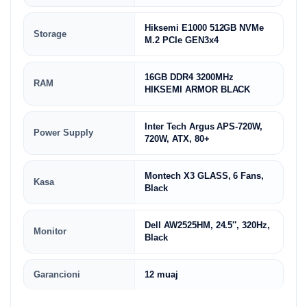
Hiksemi E1000 512GB NVMe
Storage
M.2 PCIe GEN3x4
16GB DDR4 3200MHz
RAM
HIKSEMI ARMOR BLACK
Inter Tech Argus APS-720W,
Power Supply
720W, ATX, 80+
Montech X3 GLASS, 6 Fans,
Kasa
Black
Dell AW2525HM, 24.5″, 320Hz,
Monitor
Black
Garancioni
12 muaj