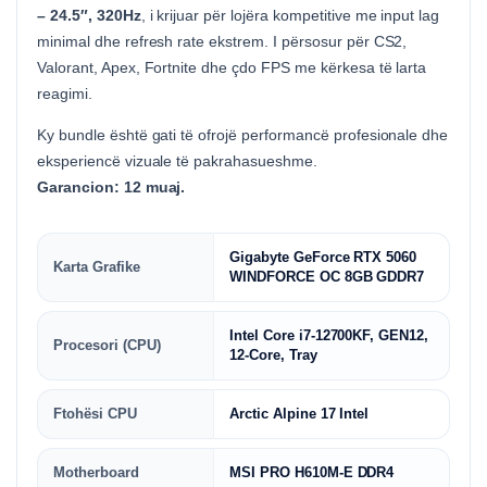
– 24.5″, 320Hz
, i krijuar për lojëra kompetitive me input lag
minimal dhe refresh rate ekstrem. I përsosur për CS2,
Valorant, Apex, Fortnite dhe çdo FPS me kërkesa të larta
reagimi.
Ky bundle është gati të ofrojë performancë profesionale dhe
eksperiencë vizuale të pakrahasueshme.
Garancion: 12 muaj.
Gigabyte GeForce RTX 5060
Karta Grafike
WINDFORCE OC 8GB GDDR7
Intel Core i7-12700KF, GEN12,
Procesori (CPU)
12-Core, Tray
Ftohësi CPU
Arctic Alpine 17 Intel
Motherboard
MSI PRO H610M-E DDR4