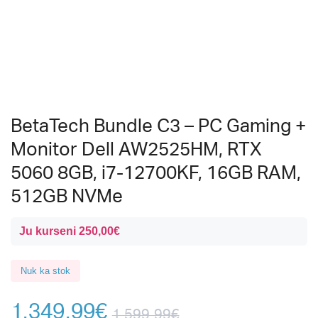
BetaTech Bundle C3 – PC Gaming +
Monitor Dell AW2525HM, RTX
5060 8GB, i7-12700KF, 16GB RAM,
512GB NVMe
Ju kurseni
250,00
€
Nuk ka stok
1.349,99
€
1.599,99
€