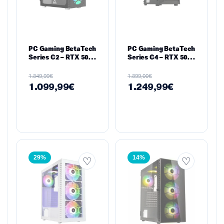
PC Gaming BetaTech
PC Gaming BetaTech
Series C2 – RTX 5060
Series C4 – RTX 5060
8GB, Intel i5-
8GB, Intel i7-
14600K, 16GB RAM,
14700KF, 16GB RAM,
€
€
1.349,99
1.399,00
512GB NVMe
1TB SSD NVMe
1.099,99
€
1.249,99
€
29%
14%