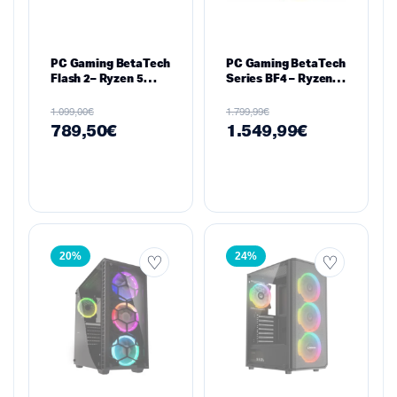
PC Gaming BetaTech
PC Gaming BetaTech
Flash 2– Ryzen 5
Series BF4 – Ryzen 7
5600X, RTX 5060
7800X3D · RTX 5060
8GB, 16GB DDR4,
8GB · 32GB DDR5 ·
€
€
1.099,00
1.799,99
512GB SSD M2,
1TB NVMe ·
789,50
€
1.549,99
€
720W
20%
24%