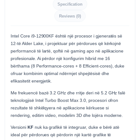
Specification
Reviews (0)
Intel Core i9-12900KF është një procesor i gjeneratës së
12-të Alder Lake, i projektuar për përdorues që kërkojnë
performancë të lartë, qoftë në gaming apo në aplikacione
profesionale. Ai përdor një konfigurim hibrid me 16
bërthama (8 Performance-cores + 8 Efficient-cores), duke
ofruar kombinim optimal ndërmjet shpejtësisë dhe
efikasitetit energjetik.
Me frekuencë bazë 3.2 GHz dhe rritje deri në 5.2 GHz falë
teknologjisë Intel Turbo Boost Max 3.0, procesori ofron
rezultate të shkëlqyera në aplikacione kërkuese si
rendering, editim video, modelim 3D dhe lojëra moderne.
Versioni
KF
nuk ka grafikë të integruar, duke e bërë atë
ideal për përdorues që përdorin një kartë grafike të