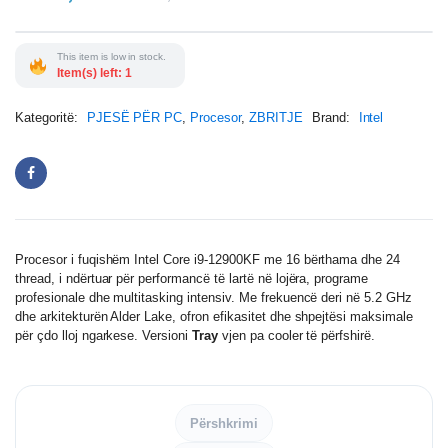
This item is low in stock.
Item(s) left: 1
Kategoritë:
PJESË PËR PC
,
Procesor
,
ZBRITJE
Brand:
Intel
Procesor i fuqishëm Intel Core i9-12900KF me 16 bërthama dhe 24
thread, i ndërtuar për performancë të lartë në lojëra, programe
profesionale dhe multitasking intensiv. Me frekuencë deri në 5.2 GHz
dhe arkitekturën Alder Lake, ofron efikasitet dhe shpejtësi maksimale
për çdo lloj ngarkese. Versioni
Tray
vjen pa cooler të përfshirë.
Përshkrimi