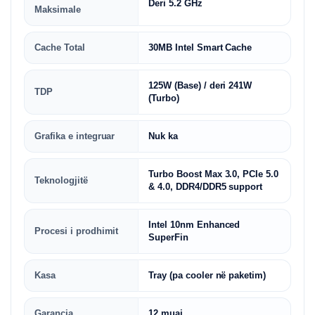
Deri 5.2 GHz
Maksimale
Cache Total
30MB Intel Smart Cache
125W (Base) / deri 241W
TDP
(Turbo)
Grafika e integruar
Nuk ka
Turbo Boost Max 3.0, PCIe 5.0
Teknologjitë
& 4.0, DDR4/DDR5 support
Intel 10nm Enhanced
Procesi i prodhimit
SuperFin
Kasa
Tray (pa cooler në paketim)
Garancia
12 muaj