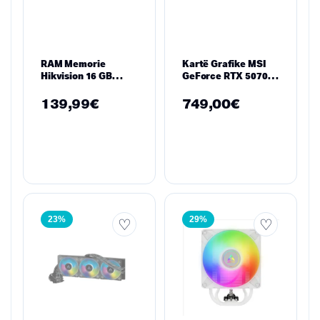
RAM Memorie
Kartë Grafike MSI
Hikvision 16 GB
GeForce RTX 5070
DDR4 2666 MHz
12GB VENTUS 2X OC
CL19 SO-DIMM – për
– GDDR7, PCIe 5.0,
139,99
€
749,00
€
Laptop / Notebook
Ray Tracing, DLSS 4
23%
29%