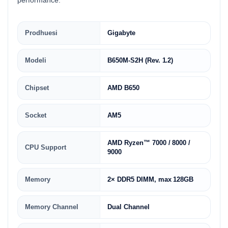
performancë.
Prodhuesi
Gigabyte
Modeli
B650M-S2H (Rev. 1.2)
Chipset
AMD B650
Socket
AM5
AMD Ryzen™ 7000 / 8000 /
CPU Support
9000
Memory
2× DDR5 DIMM, max 128GB
Memory Channel
Dual Channel