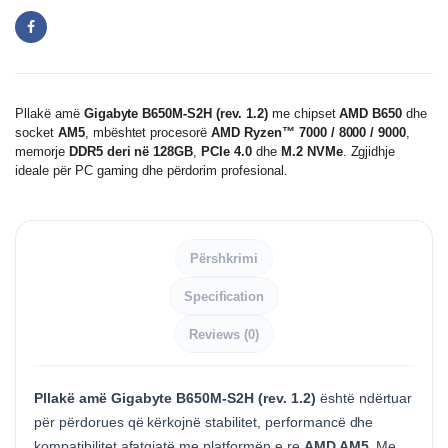
Pllakë amë
Gigabyte B650M-S2H (rev. 1.2)
me chipset
AMD B650
dhe
socket
AM5
, mbështet procesorë
AMD Ryzen™ 7000 / 8000 / 9000
,
memorje
DDR5 deri në 128GB
,
PCIe 4.0
dhe
M.2 NVMe
. Zgjidhje
ideale për PC gaming dhe përdorim profesional.
Përshkrimi
Specification
Reviews (0)
Pllakë amë Gigabyte B650M-S2H (rev. 1.2)
është ndërtuar
për përdorues që kërkojnë stabilitet, performancë dhe
kompatibilitet afatgjatë me platformën e re
AMD AM5
. Me