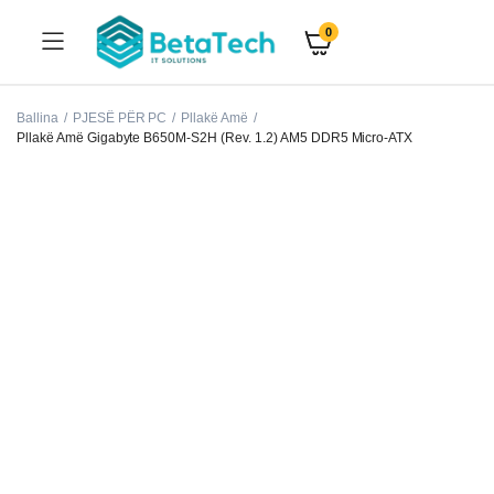
0
Ballina
PJESË PËR PC
Pllakë Amë
Pllakë Amë Gigabyte B650M-S2H (Rev. 1.2) AM5 DDR5 Micro-ATX