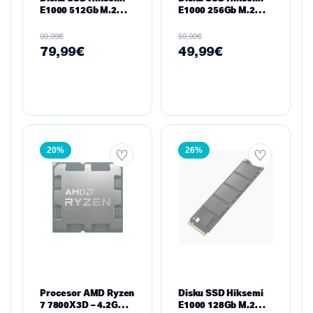
E1000 512Gb M.2
E1000 256Gb M.2
2280 PCIe Gen3
2280 PCIe Gen3
€
€
99,99
59,99
79,99
€
49,99
€
20%
26%
Procesor AMD Ryzen
Disku SSD Hiksemi
7 7800X3D – 4.2GHz
E1000 128Gb M.2