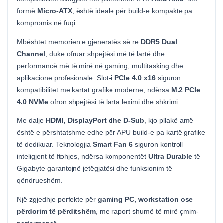
formë
Micro-ATX
, është ideale për build-e kompakte pa
kompromis në fuqi.
Mbështet memorien e gjeneratës së re
DDR5 Dual
Channel
, duke ofruar shpejtësi më të lartë dhe
performancë më të mirë në gaming, multitasking dhe
aplikacione profesionale. Slot-i
PCIe 4.0 x16
siguron
kompatibilitet me kartat grafike moderne, ndërsa
M.2 PCIe
4.0 NVMe
ofron shpejtësi të larta leximi dhe shkrimi.
Me dalje
HDMI, DisplayPort dhe D-Sub
, kjo pllakë amë
është e përshtatshme edhe për APU build-e pa kartë grafike
të dedikuar. Teknologjia
Smart Fan 6
siguron kontroll
inteligjent të ftohjes, ndërsa komponentët
Ultra Durable
të
Gigabyte garantojnë jetëgjatësi dhe funksionim të
qëndrueshëm.
Një zgjedhje perfekte për
gaming PC, workstation ose
përdorim të përditshëm
, me raport shumë të mirë çmim-