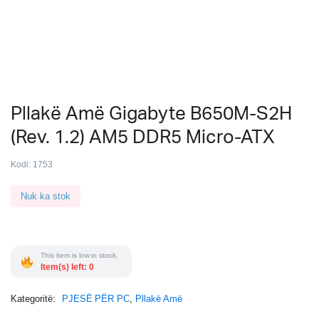
Pllakë Amë Gigabyte B650M-S2H
(Rev. 1.2) AM5 DDR5 Micro-ATX
Kodi:
1753
Nuk ka stok
This item is low in stock.
Item(s) left: 0
Kategoritë:
PJESË PËR PC
,
Pllakë Amë