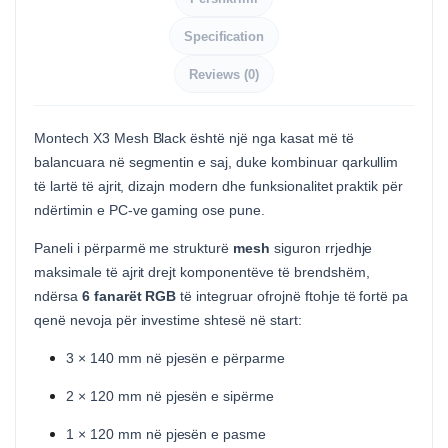
Specification
Reviews (0)
Montech X3 Mesh Black është një nga kasat më të
balancuara në segmentin e saj, duke kombinuar qarkullim
të lartë të ajrit, dizajn modern dhe funksionalitet praktik për
ndërtimin e PC-ve gaming ose pune.
Paneli i përparmë me strukturë
mesh
siguron rrjedhje
maksimale të ajrit drejt komponentëve të brendshëm,
ndërsa
6 fanarët RGB
të integruar ofrojnë ftohje të fortë pa
qenë nevoja për investime shtesë në start:
3 × 140 mm në pjesën e përparme
2 × 120 mm në pjesën e sipërme
1 × 120 mm në pjesën e pasme