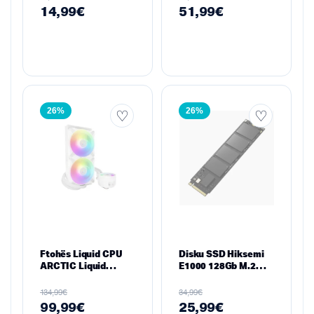
120 mm P12 PWM
14,99
€
51,99
€
PST, 159 mm H
26%
26%
Ftohës Liquid CPU
Disku SSD Hiksemi
ARCTIC Liquid
E1000 128Gb M.2
Freezer III 280 A-
2280 PCIe Gen3
RGB White –
€
€
134,99
34,99
Radiator 280 mm, 2×
99,99
€
25,99
€
P14 PWM A-RGB