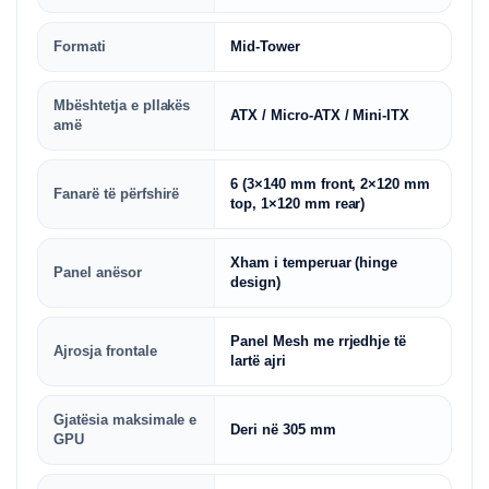
Formati
Mid-Tower
Mbështetja e pllakës
ATX / Micro-ATX / Mini-ITX
amë
6 (3×140 mm front, 2×120 mm
Fanarë të përfshirë
top, 1×120 mm rear)
Xham i temperuar (hinge
Panel anësor
design)
Panel Mesh me rrjedhje të
Ajrosja frontale
lartë ajri
Gjatësia maksimale e
Deri në 305 mm
GPU