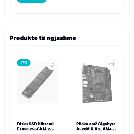
Produkte të ngjashme
17%
Disku SSD Hiksemi
Pllaka amë Gigabyte
E1000 256Gb M.2
A520M K V 2, AM4