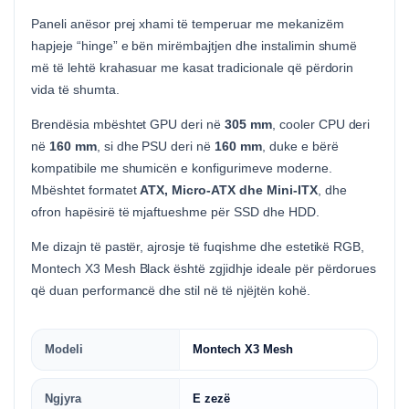
Paneli anësor prej xhami të temperuar me mekanizëm
hapjeje “hinge” e bën mirëmbajtjen dhe instalimin shumë
më të lehtë krahasuar me kasat tradicionale që përdorin
vida të shumta.
Brendësia mbështet GPU deri në
305 mm
, cooler CPU deri
në
160 mm
, si dhe PSU deri në
160 mm
, duke e bërë
kompatibile me shumicën e konfigurimeve moderne.
Mbështet formatet
ATX, Micro-ATX dhe Mini-ITX
, dhe
ofron hapësirë të mjaftueshme për SSD dhe HDD.
Me dizajn të pastër, ajrosje të fuqishme dhe estetikë RGB,
Montech X3 Mesh Black është zgjidhje ideale për përdorues
që duan performancë dhe stil në të njëjtën kohë.
Modeli
Montech X3 Mesh
Ngjyra
E zezë