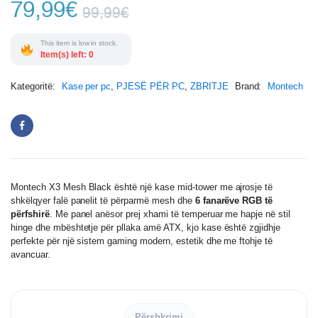
79,99
€
99,99
€
This item is low in stock.
Item(s) left: 0
Kategoritë:
Kase per pc
,
PJESË PËR PC
,
ZBRITJE
Brand:
Montech
Montech X3 Mesh Black është një kase mid-tower me ajrosje të
shkëlqyer falë panelit të përparmë mesh dhe
6 fanarëve RGB të
përfshirë
. Me panel anësor prej xhami të temperuar me hapje në stil
hinge dhe mbështetje për pllaka amë ATX, kjo kase është zgjidhje
perfekte për një sistem gaming modern, estetik dhe me ftohje të
avancuar.
Përshkrimi