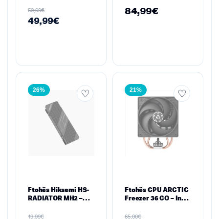
2280 PCIe Gen3
micro ATX
84,99
€
€
59,99
49,99
€
26%
21%
Ftohës Hiksemi HS-
Ftohës CPU ARCTIC
RADIATOR MH2 –
Freezer 36 CO – Intel
Alumin për SSD M.2
LGA1700/1851 &
2280
AMD AM4/AM5, Dual
€
€
19,99
65,00