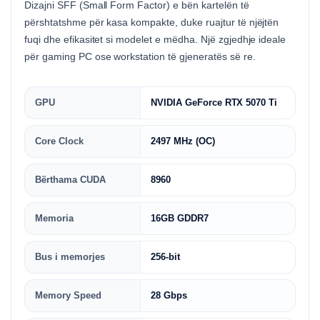
Dizajni SFF (Small Form Factor) e bën kartelën të
përshtatshme për kasa kompakte, duke ruajtur të njëjtën
fuqi dhe efikasitet si modelet e mëdha. Një zgjedhje ideale
për gaming PC ose workstation të gjeneratës së re.
GPU
NVIDIA GeForce RTX 5070 Ti
Core Clock
2497 MHz (OC)
Bërthama CUDA
8960
Memoria
16GB GDDR7
Bus i memorjes
256-bit
Memory Speed
28 Gbps