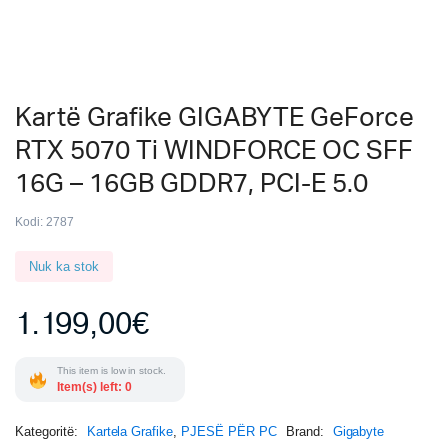
Kartë Grafike GIGABYTE GeForce
RTX 5070 Ti WINDFORCE OC SFF
16G – 16GB GDDR7, PCI-E 5.0
Kodi:
2787
Nuk ka stok
1.199,00
€
This item is low in stock.
Item(s) left: 0
Kategoritë:
Kartela Grafike
,
PJESË PËR PC
Brand:
Gigabyte