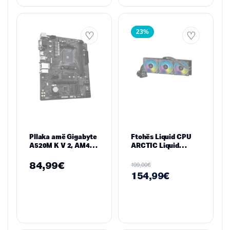
23%
Pllaka amë Gigabyte
Ftohës Liquid CPU
A520M K V 2, AM4
ARCTIC Liquid
micro ATX
Freezer II 420 A-RGB
– Radiator 420 mm,
84,99
€
€
199,00
A-RGB, Multi-Socket
154,99
€
(Intel & AMD)