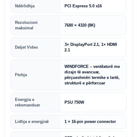
Ndërlidhja
PCI Express 5.0 x16
Rezolucioni
7680 × 4320 (8K)
maksimal
3× DisplayPort 2.1, 1× HDMI
Daljet Video
2.1
WINDFORCE – ventilatorë me
dizajn të avancuar,
Ftohja
përçueshmëri termike e lartë,
strukturë e përforcuar
Energjia e
PSU 750W
rekomanduar
Lidhja e energjisë
1 × 16-pin power connector