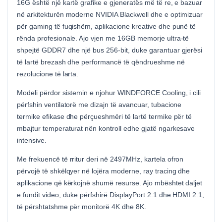
16G është një kartë grafike e gjeneratës më të re, e bazuar
në arkitekturën moderne NVIDIA Blackwell dhe e optimizuar
për gaming të fuqishëm, aplikacione kreative dhe punë të
rënda profesionale. Ajo vjen me 16GB memorje ultra-të
shpejtë GDDR7 dhe një bus 256-bit, duke garantuar gjerësi
të lartë brezash dhe performancë të qëndrueshme në
rezolucione të larta.
Modeli përdor sistemin e njohur WINDFORCE Cooling, i cili
përfshin ventilatorë me dizajn të avancuar, tubacione
termike efikase dhe përçueshmëri të lartë termike për të
mbajtur temperaturat nën kontroll edhe gjatë ngarkesave
intensive.
Me frekuencë të rritur deri në 2497MHz, kartela ofron
përvojë të shkëlqyer në lojëra moderne, ray tracing dhe
aplikacione që kërkojnë shumë resurse. Ajo mbështet daljet
e fundit video, duke përfshirë DisplayPort 2.1 dhe HDMI 2.1,
të përshtatshme për monitorë 4K dhe 8K.