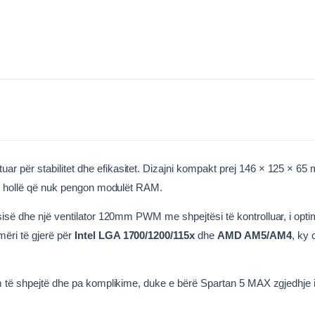
 për stabilitet dhe efikasitet. Dizajni kompakt prej 146 × 125 × 65 
 të hollë që nuk pengon modulët RAM.
isë dhe një ventilator 120mm PWM me shpejtësi të kontrolluar, i optim
ëri të gjerë për
Intel LGA 1700/1200/115x
dhe
AMD AM5/AM4
, ky 
im të shpejtë dhe pa komplikime, duke e bërë Spartan 5 MAX zgjedhje 