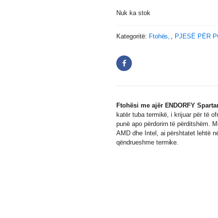
Nuk ka stok
Kategoritë:
Ftohës
,
PJESË PËR P
Ftohësi me ajër ENDORFY Spart
katër tuba termikë, i krijuar për të
punë apo përdorim të përditshëm. 
AMD dhe Intel, ai përshtatet lehtë
qëndrueshme termike.