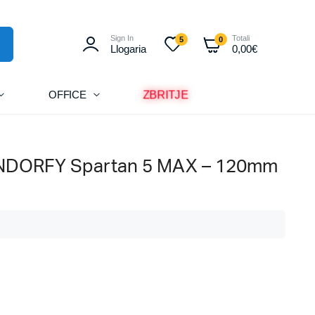
Sign In
Totali
5
0
Llogaria
0,00
€
ZBRITJE
OFFICE
ENDORFY Spartan 5 MAX – 120mm