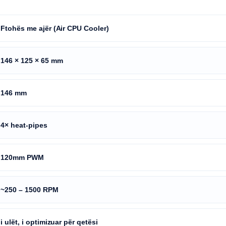
Ftohës me ajër (Air CPU Cooler)
146 × 125 × 65 mm
146 mm
4× heat-pipes
120mm PWM
~250 – 1500 RPM
i ulët, i optimizuar për qetësi