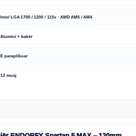
Intel LGA 1700 / 1200 / 115x · AMD AM5 / AM4
Alumini + bakër
E paraplikuar
12 muaj
me ajër ENDORFY Spartan 5 MAX – 120mm