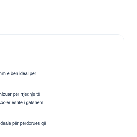
mm e bën ideal për
izuar për rrjedhje të
cooler është i gatshëm
ideale për përdorues që