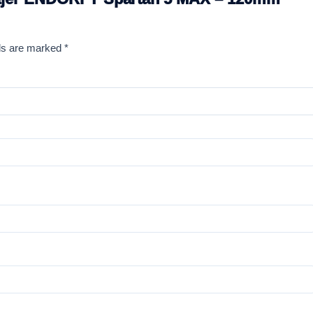
lds are marked
*