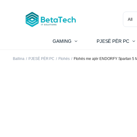
GAMING
PJESË PËR PC
Ballina
PJESË PËR PC
Ftohës
Ftohës me ajër ENDORFY Spartan 