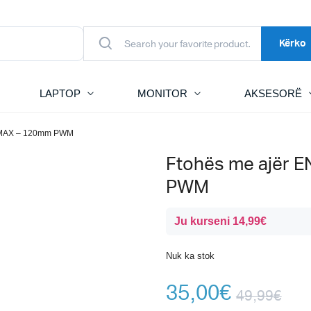
Kërko
LAPTOP
MONITOR
AKSESORË
5 MAX – 120mm PWM
Ftohës me ajër 
PWM
Ju kurseni
14,99
€
Nuk ka stok
35,00
€
49,99
€