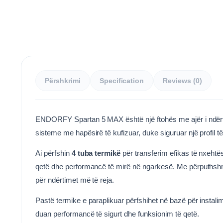
Përshkrimi
Specification
Reviews (0)
ENDORFY Spartan 5 MAX është një ftohës me ajër i ndërtuar
sisteme me hapësirë të kufizuar, duke siguruar një profil
Ai përfshin
4 tuba termikë
për transferim efikas të nxehtës
qetë dhe performancë të mirë në ngarkesë. Me përputhshm
për ndërtimet më të reja.
Pastë termike e paraplikuar përfshihet në bazë për instal
duan performancë të sigurt dhe funksionim të qetë.