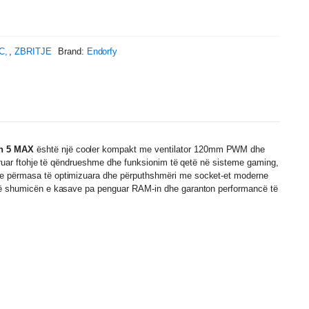
C
,
ZBRITJE
Brand:
Endorfy
an 5 MAX
është një cooler kompakt me ventilator 120mm PWM dhe
 ofruar ftohje të qëndrueshme dhe funksionim të qetë në sisteme gaming,
Me përmasa të optimizuara dhe përputhshmëri me socket-et moderne
 në shumicën e kasave pa penguar RAM-in dhe garanton performancë të