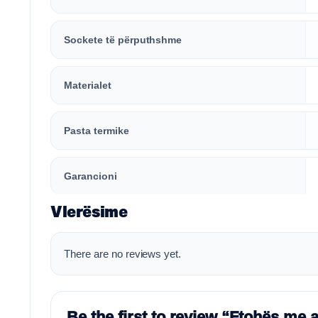
Sockete të përputhshme
Materialet
Pasta termike
Garancioni
Vlerësime
There are no reviews yet.
Be the first to review “Ftohës 