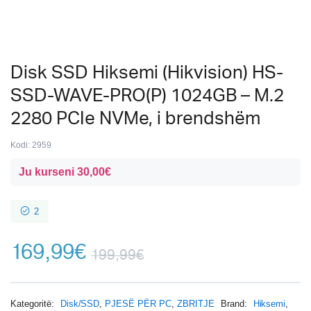
Disk SSD Hiksemi (Hikvision) HS-
SSD-WAVE-PRO(P) 1024GB – M.2
2280 PCIe NVMe, i brendshëm
Kodi:
2959
Ju kurseni
30,00
€
2
169,99
€
199,99
€
Kategoritë:
Disk/SSD
,
PJESË PËR PC
,
ZBRITJE
Brand:
Hiksemi
,