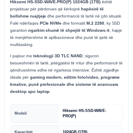
Hiksemi HS-SSD-WAVE-PRO(P) 1024GB (1TB)
është
projektuar për përdorues që kërkojnë
hapësirë të
bollshme ruajtjeje
dhe performancë të lartë në çdo situatë.
Falë ndërfaqes
PCIe NVMe
dhe formatit
M.2 2280
, ky SSD
garanton
ngarkim shumë të shpejtë të Windows-it
, hapje
të menjëhershme të aplikacioneve dhe punë të qetë në
multitasking.
I pajisur me
teknologji 3D TLC NAND
, siguron
besueshmëri të lartë, jetëgjatësi të rritur dhe performancë të
qëndrueshme edhe në ngarkesa intensive. Është zgjedhje
ideale për
gaming modern, editim foto/video, programe
kreative, punë profesionale dhe sisteme të avancuara
desktop apo laptop
.
Hiksemi HS-SSD-WAVE-
Modeli
PRO(P)
Kapaciteti
1024GB (1TB)