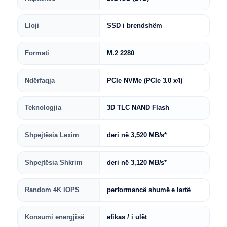
Lloji
SSD i brendshëm
Formati
M.2 2280
Ndërfaqja
PCIe NVMe (PCIe 3.0 x4)
Teknologjia
3D TLC NAND Flash
Shpejtësia Lexim
deri në 3,520 MB/s*
Shpejtësia Shkrim
deri në 3,120 MB/s*
Random 4K IOPS
performancë shumë e lartë
Konsumi energjisë
efikas / i ulët