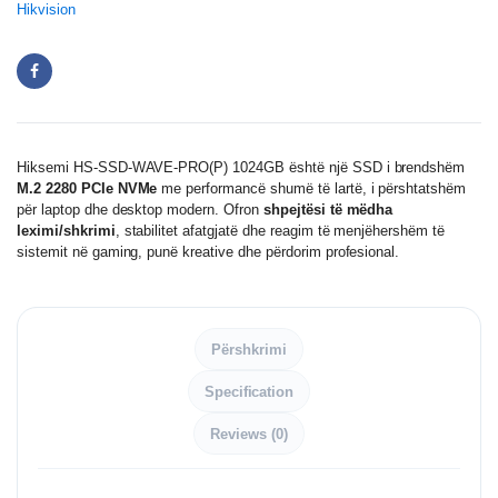
Hikvision
Hiksemi HS-SSD-WAVE-PRO(P) 1024GB është një SSD i brendshëm
M.2 2280 PCIe NVMe
me performancë shumë të lartë, i përshtatshëm
për laptop dhe desktop modern. Ofron
shpejtësi të mëdha
leximi/shkrimi
, stabilitet afatgjatë dhe reagim të menjëhershëm të
sistemit në gaming, punë kreative dhe përdorim profesional.
Përshkrimi
Specification
Reviews (0)