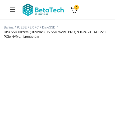
0
Ballina
PJESË PËR PC
Disk/SSD
Disk SSD Hiksemi (Hikvision) HS-SSD-WAVE-PRO(P) 1024GB – M.2 2280
PCIe NVMe, i brendshëm