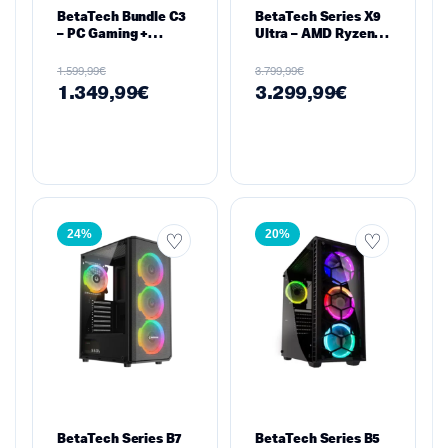
BetaTech Bundle C3
BetaTech Series X9
– PC Gaming +
Ultra – AMD Ryzen 7
Monitor Dell
9800X3D | RTX 5080
AW2525HM, RTX
16GB | 32GB DDR5
€
€
1.599,99
3.799,99
5060 8GB, i7-
6000MHz | 1TB
1.349,99
€
3.299,99
€
12700KF, 16GB RAM,
NVMe SSD | 850W
512GB NVMe
80+ Gold PSU | Kolink
Umbra Void 360 |
24%
20%
BetaTech Series B7
BetaTech Series B5