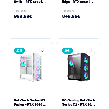
Swift – RTX 5060 |
Edge – RTX 5060 |
Intel i5-14600K |
Ryzen 7 5700X |
16GB DDR4 | 512GB
16GB DDR4 | 512GB
€
€
1.299,99
1.049,99
NVMe
NVMe
999,99
€
849,99
€
22%
19%
BetaTech Series M5
PC Gaming BetaTech
Fusion – RTX 5060 |
Series C2 – RTX 5060
Ryzen 7 7800X3D |
8GB, Intel i5-