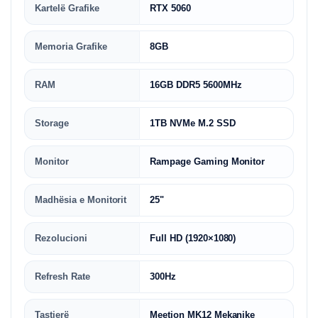
Kartelë Grafike
RTX 5060
Memoria Grafike
8GB
RAM
16GB DDR5 5600MHz
Storage
1TB NVMe M.2 SSD
Monitor
Rampage Gaming Monitor
Madhësia e Monitorit
25"
Rezolucioni
Full HD (1920×1080)
Refresh Rate
300Hz
Tastierë
Meetion MK12 Mekanike