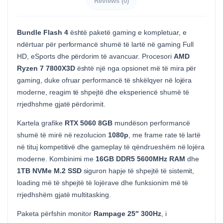
Reviews (0)
Bundle Flash 4
është paketë gaming e kompletuar, e
ndërtuar për performancë shumë të lartë në gaming Full
HD, eSports dhe përdorim të avancuar. Procesori
AMD
Ryzen 7 7800X3D
është një nga opsionet më të mira për
gaming, duke ofruar performancë të shkëlqyer në lojëra
moderne, reagim të shpejtë dhe eksperiencë shumë të
rrjedhshme gjatë përdorimit.
Kartela grafike
RTX 5060 8GB
mundëson performancë
shumë të mirë në rezolucion
1080p
, me frame rate të lartë
në tituj kompetitivë dhe gameplay të qëndrueshëm në lojëra
moderne. Kombinimi me
16GB DDR5 5600MHz RAM
dhe
1TB NVMe M.2 SSD
siguron hapje të shpejtë të sistemit,
loading më të shpejtë të lojërave dhe funksionim më të
rrjedhshëm gjatë multitasking.
Paketa përfshin monitor
Rampage 25″ 300Hz
, i