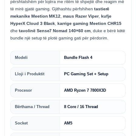
përshtatshëm për lojëra me ritëm të shpejtë dhe reagim më
të mirë gjatë gaming. Gjithashtu përfshihen
tastierë
mekanike Meetion MK12
,
maus Razer Viper
,
kufje
HyperX Cloud 3 Black
,
karrige gaming Meetion CHR15
dhe
tavolinë Sense7 Nomad 140×60 cm
, duke e bërë këtë
bundle një setup të plotë gaming gati për përdorim.
Modeli
Bundle Flash 4
Lloji i Produktit
PC Gaming Set + Setup
Procesor
AMD Ryzen 7 7800X3D
Bërthama / Thread
8 Core / 16 Thread
Socket
AM5