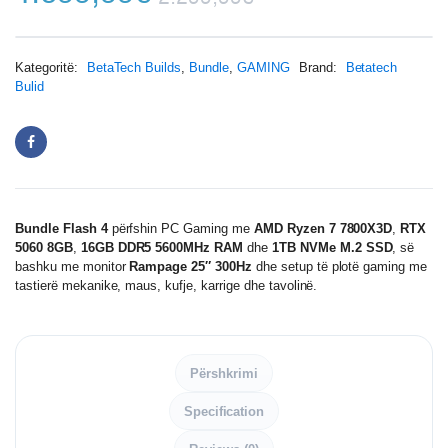
Kategoritë:
BetaTech Builds
,
Bundle
,
GAMING
Brand:
Betatech
Bulid
Bundle Flash 4
përfshin PC Gaming me
AMD Ryzen 7 7800X3D
,
RTX
5060 8GB
,
16GB DDR5 5600MHz RAM
dhe
1TB NVMe M.2 SSD
, së
bashku me monitor
Rampage 25″ 300Hz
dhe setup të plotë gaming me
tastierë mekanike, maus, kufje, karrige dhe tavolinë.
Përshkrimi
Specification