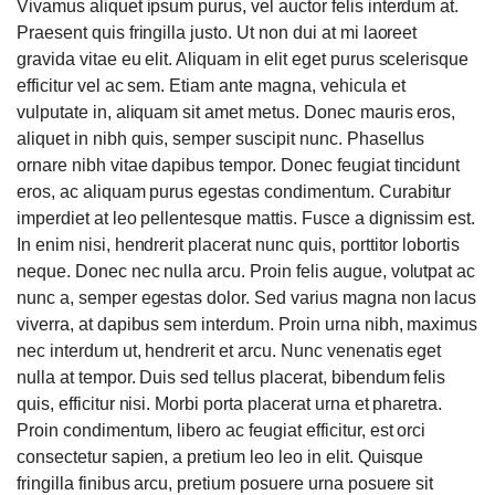
Vivamus aliquet ipsum purus, vel auctor felis interdum at.
Praesent quis fringilla justo. Ut non dui at mi laoreet
gravida vitae eu elit. Aliquam in elit eget purus scelerisque
efficitur vel ac sem. Etiam ante magna, vehicula et
vulputate in, aliquam sit amet metus. Donec mauris eros,
aliquet in nibh quis, semper suscipit nunc. Phasellus
ornare nibh vitae dapibus tempor. Donec feugiat tincidunt
eros, ac aliquam purus egestas condimentum. Curabitur
imperdiet at leo pellentesque mattis. Fusce a dignissim est.
In enim nisi, hendrerit placerat nunc quis, porttitor lobortis
neque. Donec nec nulla arcu. Proin felis augue, volutpat ac
nunc a, semper egestas dolor. Sed varius magna non lacus
viverra, at dapibus sem interdum. Proin urna nibh, maximus
nec interdum ut, hendrerit et arcu. Nunc venenatis eget
nulla at tempor. Duis sed tellus placerat, bibendum felis
quis, efficitur nisi. Morbi porta placerat urna et pharetra.
Proin condimentum, libero ac feugiat efficitur, est orci
consectetur sapien, a pretium leo leo in elit. Quisque
fringilla finibus arcu, pretium posuere urna posuere sit