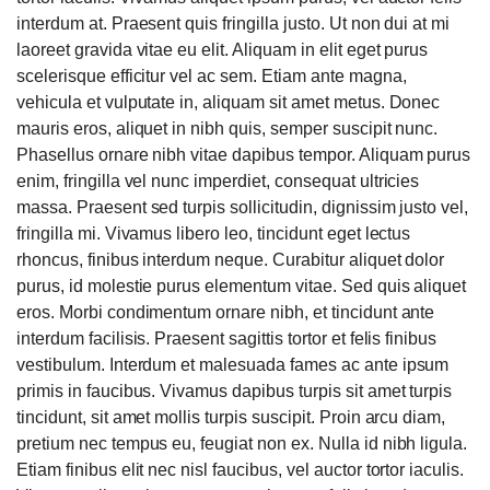
interdum at. Praesent quis fringilla justo. Ut non dui at mi
laoreet gravida vitae eu elit. Aliquam in elit eget purus
scelerisque efficitur vel ac sem. Etiam ante magna,
vehicula et vulputate in, aliquam sit amet metus. Donec
mauris eros, aliquet in nibh quis, semper suscipit nunc.
Phasellus ornare nibh vitae dapibus tempor. Aliquam purus
enim, fringilla vel nunc imperdiet, consequat ultricies
massa. Praesent sed turpis sollicitudin, dignissim justo vel,
fringilla mi. Vivamus libero leo, tincidunt eget lectus
rhoncus, finibus interdum neque. Curabitur aliquet dolor
purus, id molestie purus elementum vitae. Sed quis aliquet
eros. Morbi condimentum ornare nibh, et tincidunt ante
interdum facilisis. Praesent sagittis tortor et felis finibus
vestibulum. Interdum et malesuada fames ac ante ipsum
primis in faucibus. Vivamus dapibus turpis sit amet turpis
tincidunt, sit amet mollis turpis suscipit. Proin arcu diam,
pretium nec tempus eu, feugiat non ex. Nulla id nibh ligula.
Etiam finibus elit nec nisl faucibus, vel auctor tortor iaculis.