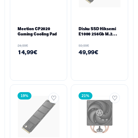
Meetion CP2020
Disku SSD Hiksemi
Gaming Cooling Pad
E1000 256Gb M.2
2280 PCIe Gen3
€
€
24,99
59,99
14,99
€
49,99
€
19%
21%