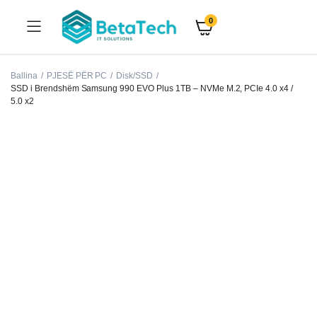
0
Ballina
PJESË PËR PC
Disk/SSD
SSD i Brendshëm Samsung 990 EVO Plus 1TB – NVMe M.2, PCIe 4.0 x4 /
5.0 x2