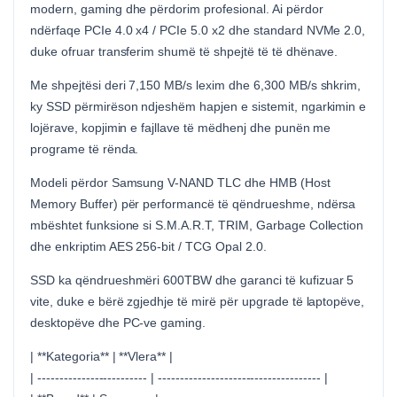
modern, gaming dhe përdorim profesional. Ai përdor
ndërfaqe PCIe 4.0 x4 / PCIe 5.0 x2 dhe standard NVMe 2.0,
duke ofruar transferim shumë të shpejtë të të dhënave.
Me shpejtësi deri 7,150 MB/s lexim dhe 6,300 MB/s shkrim,
ky SSD përmirëson ndjeshëm hapjen e sistemit, ngarkimin e
lojërave, kopjimin e fajllave të mëdhenj dhe punën me
programe të rënda.
Modeli përdor Samsung V-NAND TLC dhe HMB (Host
Memory Buffer) për performancë të qëndrueshme, ndërsa
mbështet funksione si S.M.A.R.T, TRIM, Garbage Collection
dhe enkriptim AES 256-bit / TCG Opal 2.0.
SSD ka qëndrueshmëri 600TBW dhe garanci të kufizuar 5
vite, duke e bërë zgjedhje të mirë për upgrade të laptopëve,
desktopëve dhe PC-ve gaming.
| **Kategoria** | **Vlera** |
| ------------------------- | ------------------------------------- |