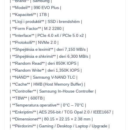
| **Brand** | Samsung |
| **Modeli** | 990 EVO Plus |
| **Kapaciteti** | 1TB |
| **Lloji i produktit** | SSD i brendshëm |
| **Form Factor** | M.2 2280 |
| **Interface** | PCIe 4.0 x4 / PCIe 5.0 x2 |
| **Protokolli** | NVMe 2.0 |
| **Shpejtësia e leximit** | deri 7,150 MB/s |
| **Shpejtësia e shkrimit** | deri 6,300 MB/s |
| **Random Read** | deri 850K IOPS |
| **Random Write** | deri 1,350K IOPS |
| **NAND** | Samsung V-NAND TLC |
| **Cache** | HMB (Host Memory Buffer) |
| **Controller** | Samsung In-House Controller |
| **TBW** | 600TB |
| **Temperatura operative** | 0°C – 70°C |
| **Enkriptimi** | AES 256-bit / TCG Opal 2.0 / IEEE1667 |
| **Dimensionet** | 80.15 × 22.15 × 2.38 mm |
| **Përdorimi** | Gaming / Desktop / Laptop / Upgrade |