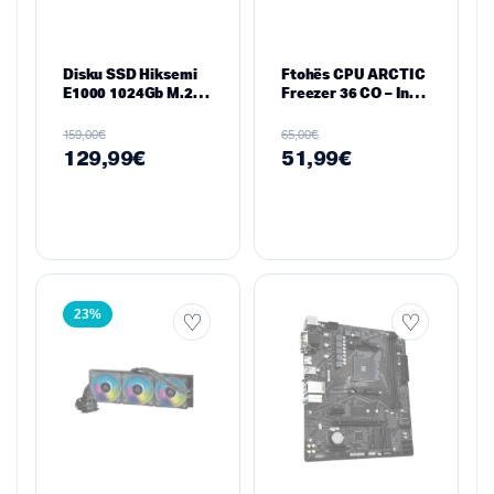
Disku SSD Hiksemi
Ftohës CPU ARCTIC
E1000 1024Gb M.2
Freezer 36 CO – Intel
2280 PCIe Gen3
LGA1700/1851 &
AMD AM4/AM5, Dual
€
€
159,00
65,00
120 mm P12 PWM
129,99
€
51,99
€
PST, 159 mm H
23%