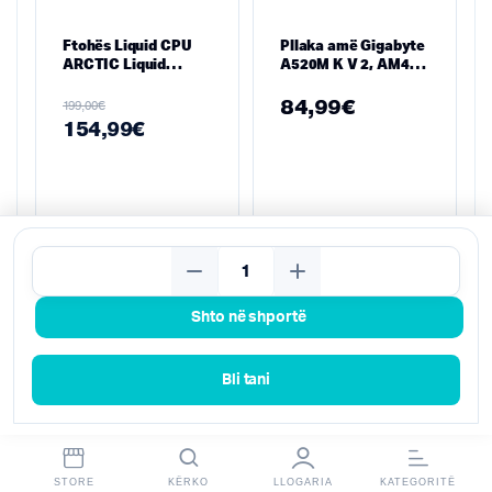
Ftohës Liquid CPU
Pllaka amë Gigabyte
ARCTIC Liquid
A520M K V 2, AM4
Freezer II 420 A-RGB
micro ATX
– Radiator 420 mm,
84,99
€
€
199,00
A-RGB, Multi-Socket
154,99
€
(Intel & AMD)
Kërko
Shto në shportë
Bli tani
STORE
KËRKO
LLOGARIA
KATEGORITË