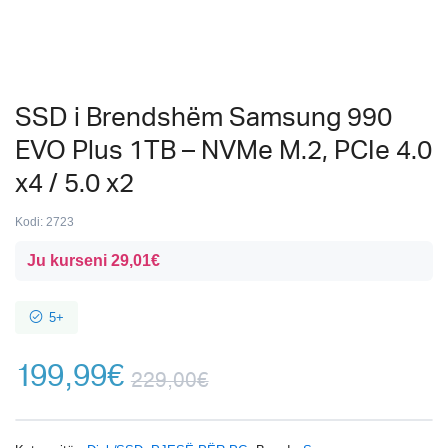
SSD i Brendshëm Samsung 990
EVO Plus 1TB – NVMe M.2, PCIe 4.0
x4 / 5.0 x2
Kodi:
2723
Ju kurseni
29,01
€
5+
199,99
€
229,00
€