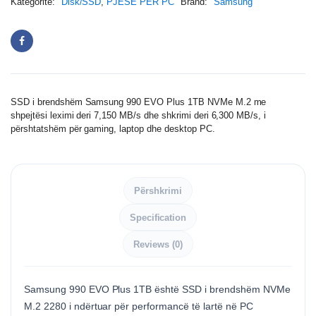
Kategoritë:
Disk/SSD
,
PJESË PËR PC
Brand:
Samsung
SSD i brendshëm Samsung 990 EVO Plus 1TB NVMe M.2 me
shpejtësi leximi deri 7,150 MB/s dhe shkrimi deri 6,300 MB/s, i
përshtatshëm për gaming, laptop dhe desktop PC.
Përshkrimi
Specification
Reviews (0)
Samsung 990 EVO Plus 1TB është SSD i brendshëm NVMe
M.2 2280 i ndërtuar për performancë të lartë në PC