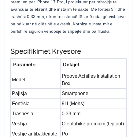
premium për iPhone 17 Pro, i projektuar për mbrojtje të
avancuar të ekranit dhe instalim të saktë. Me fortësi 9H dhe
trashësi 0.33 mm, ofron rezistencë të lartë ndaj gërvishtjeve
pa ndikuar në cilësinë e ekranit. Korniza e instalimit e
përfshirë siguron vendosje të shpejtë dhe pa flluska.
Specifikimet Kryesore
Parametri
Detajet
Proove Achilles Installation
Modeli
Box
Pajisja
Smartphone
Fortësia
9H (Mohs)
Trashësia
0.33 mm
Veshja
Oleofobike premium (Optool)
Veshje antibakteriale
Po