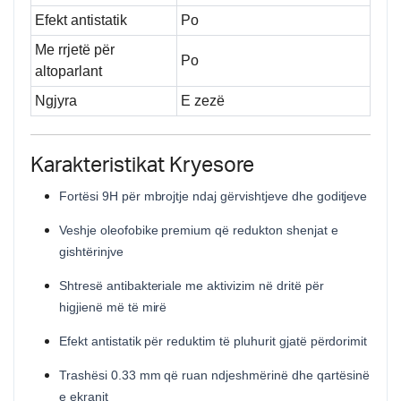
Efekt antistatik
Po
Me rrjetë për
Po
altoparlant
Ngjyra
E zezë
Karakteristikat Kryesore
Fortësi 9H për mbrojtje ndaj gërvishtjeve dhe goditjeve
Veshje oleofobike premium që redukton shenjat e
gishtërinjve
Shtresë antibakteriale me aktivizim në dritë për
higjienë më të mirë
Efekt antistatik për reduktim të pluhurit gjatë përdorimit
Trashësi 0.33 mm që ruan ndjeshmërinë dhe qartësinë
e ekranit