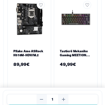
Pllake Ame ASRock
Tastierë Mekanike
H510M-HDV/M.2
Gaming MEETION
MK006 Pro (Red
Switch, USB, e Zezë)
89,99
€
49,99
€
Kërko