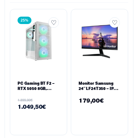
25%
PC Gaming BT F2 –
Monitor Samsung
RTX 5050 8GB,
24″ LF24T350 – IPS,
Ryzen 5 7500X3D,
FHD, 75Hz,
16GB RAM, 512GB
FreeSync,
179,00
€
€
1.399,00
SSD M.2
Borderless
1.049,50
€