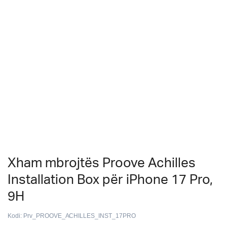
Xham mbrojtës Proove Achilles
Installation Box për iPhone 17 Pro,
9H
Kodi:
Prv_PROOVE_ACHILLES_INST_17PRO