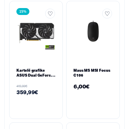
15%
Kartelë grafike
Maus MS MSI Focus
ASUS Dual GeForce
C106
RTX 5060 OC Edition
8GB GDDR7 – PCIe
6,00
€
€
419,00
5.0, 2 Fans, HDMI
359,99
€
2.1b & 3×
DisplayPort 2.1b