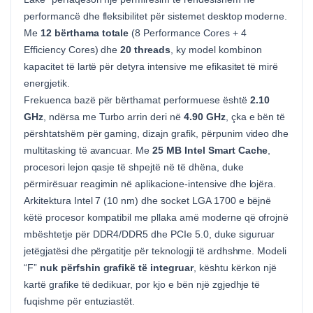
performancë dhe fleksibilitet për sistemet desktop moderne.
Me
12 bërthama totale
(8 Performance Cores + 4
Efficiency Cores) dhe
20 threads
, ky model kombinon
kapacitet të lartë për detyra intensive me efikasitet të mirë
energjetik.
Frekuenca bazë për bërthamat performuese është
2.10
GHz
, ndërsa me Turbo arrin deri në
4.90 GHz
, çka e bën të
përshtatshëm për gaming, dizajn grafik, përpunim video dhe
multitasking të avancuar. Me
25 MB Intel Smart Cache
,
procesori lejon qasje të shpejtë në të dhëna, duke
përmirësuar reagimin në aplikacione-intensive dhe lojëra.
Arkitektura Intel 7 (10 nm) dhe socket LGA 1700 e bëjnë
këtë procesor kompatibil me pllaka amë moderne që ofrojnë
mbështetje për DDR4/DDR5 dhe PCIe 5.0, duke siguruar
jetëgjatësi dhe përgatitje për teknologji të ardhshme. Modeli
“F”
nuk përfshin grafikë të integruar
, kështu kërkon një
kartë grafike të dedikuar, por kjo e bën një zgjedhje të
fuqishme për entuziastët.