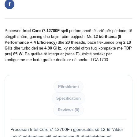
Procesori
Intel Core i7-12700F
sjell performancë të lartë për përdorim të
përgjithshëm, gaming dhe krijim përmbajtjesh. Me
12 bërthama (8
Performance + 4 Efficiency)
dhe
20 threads
, bazë frekuence prej
2.10
GHz
dhe turbo deri në
4.90 GHz
, ky model ofron fuqi kompakte me
TDP
prej 65 W
. Pa grafikë të integruar (seria F), është perfekt për
konfigurime me kartë grafike dedikuar në socket LGA 1700.
Përshkrimi
Specification
Reviews (0)
Procesori Intel Core i7-12700F i gjeneratës së 12-të “Alder
Lake” përfaqëson një përmirësim të rëndësishëm në