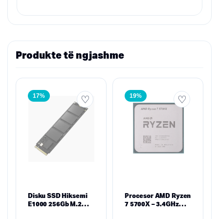
Produkte të ngjashme
17%
19%
Disku SSD Hiksemi
Procesor AMD Ryzen
E1000 256Gb M.2
7 5700X – 3.4GHz
2280 PCIe Gen3
Base, 4.6GHz Boost,