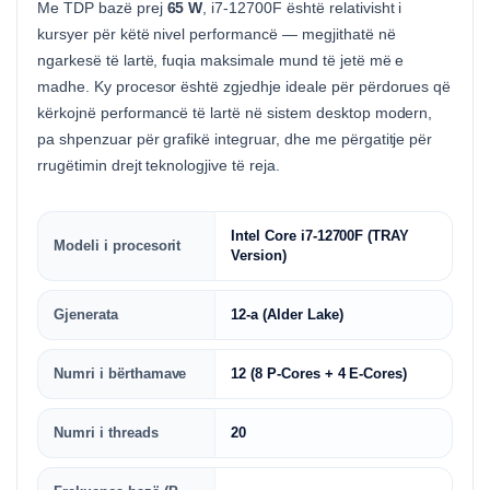
Me TDP bazë prej
65 W
, i7-12700F është relativisht i
kursyer për këtë nivel performancë — megjithatë në
ngarkesë të lartë, fuqia maksimale mund të jetë më e
madhe. Ky procesor është zgjedhje ideale për përdorues që
kërkojnë performancë të lartë në sistem desktop modern,
pa shpenzuar për grafikë integruar, dhe me përgatitje për
rrugëtimin drejt teknologjive të reja.
Intel Core i7-12700F (TRAY
Modeli i procesorit
Version)
Gjenerata
12-a (Alder Lake)
Numri i bërthamave
12 (8 P-Cores + 4 E-Cores)
Numri i threads
20