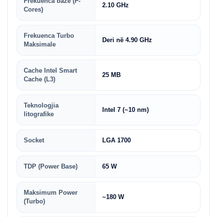
Frekuenca bazë (P-
2.10 GHz
Cores)
Frekuenca Turbo
Deri në 4.90 GHz
Maksimale
Cache Intel Smart
25 MB
Cache (L3)
Teknologjia
Intel 7 (~10 nm)
litografike
Socket
LGA 1700
TDP (Power Base)
65 W
Maksimum Power
~180 W
(Turbo)