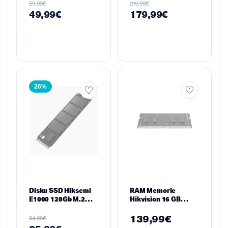
8 Core / 16 Thread,
€
€
59,99
219,99
36MB Cache, 65W
49,99
€
179,99
€
TDP
26%
Disku SSD Hiksemi
RAM Memorie
E1000 128Gb M.2
Hikvision 16 GB
2280 PCIe Gen3
DDR4 2666 MHz
CL19 SO-DIMM – për
139,99
€
€
34,99
Laptop / Notebook