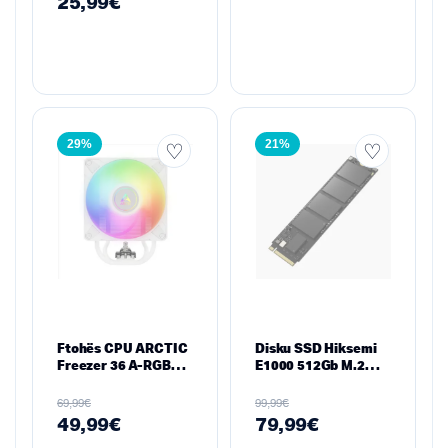
25,99
€
29%
21%
Ftohës CPU ARCTIC
Disku SSD Hiksemi
Freezer 36 A-RGB
E1000 512Gb M.2
White – Intel LGA
2280 PCIe Gen3
1700/1851 & AMD
€
€
69,99
99,99
AM4/AM5, Tower
49,99
€
79,99
€
Cooler me 2×120 mm