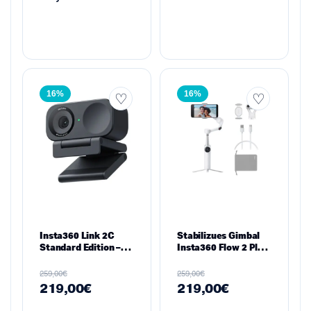
16%
16%
Insta360 Link 2C
Stabilizues Gimbal
Standard Edition –
Insta360 Flow 2 Plus
Webcam AI 4K,
– AI Tracker Bundle
Graphite Edition
për Smartphone,
€
€
259,00
259,00
Summit White
219,00
€
219,00
€