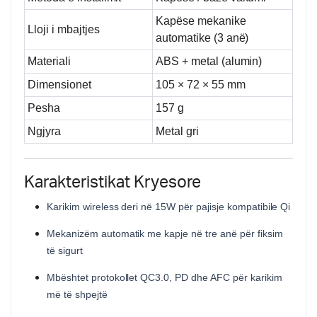
Kapëse mekanike
Lloji i mbajtjes
automatike (3 anë)
Materiali
ABS + metal (alumin)
Dimensionet
105 × 72 × 55 mm
Pesha
157 g
Ngjyra
Metal gri
Karakteristikat Kryesore
Karikim wireless deri në 15W për pajisje kompatibile Qi
Mekanizëm automatik me kapje në tre anë për fiksim
të sigurt
Mbështet protokollet QC3.0, PD dhe AFC për karikim
më të shpejtë