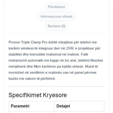
Përshkrimi
Informacione shtesë
Reviews (0)
Proove Triple Clamp Pro është mbajtëse për telefon me
karikim wireless të integruar deri në 15W, e projektuar për
stabilitet dhe komoditet maksimal në makinë. Falë
mekanizmit automatik me kapje në tre anë, telefoni fiksohet
menjëherë dhe fillon karikimin pa kabllo shtesë. Mund të
montohet në ventilimin e makinës ose në panel përmes
bazës me vakum të përfshirë.
Specifikimet Kryesore
Parametri
Detajet