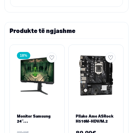
Produkte të ngjashme
18%
Monitor Samsung
Pllake Ame ASRock
24″
H510M-HDV/M.2
LF24T350FHNXZA
IPS FHD 75Hz
€
229,00