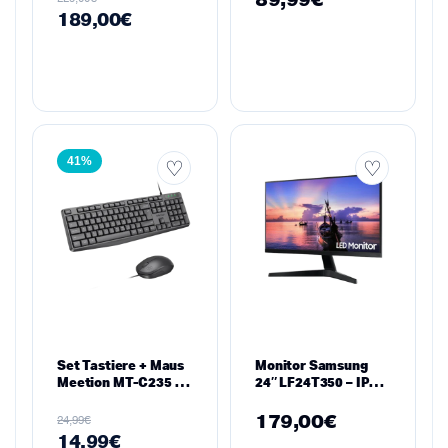
89,99
€
FreeSync, HDMI &
189,00
€
VGA
41%
Set Tastiere + Maus
Monitor Samsung
Meetion MT-C235 –
24″ LF24T350 – IPS,
USB, 104 Tasti, 1200
FHD, 75Hz,
DPI
FreeSync,
179,00
€
€
24,99
Borderless
14,99
€