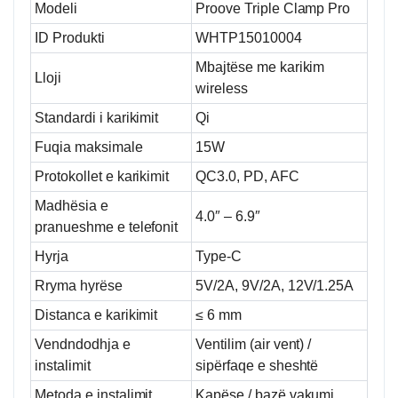
Modeli
Proove Triple Clamp Pro
ID Produkti
WHTP15010004
Mbajtëse me karikim
Lloji
wireless
Standardi i karikimit
Qi
Fuqia maksimale
15W
Protokollet e karikimit
QC3.0, PD, AFC
Madhësia e
4.0″ – 6.9″
pranueshme e telefonit
Hyrja
Type-C
Rryma hyrëse
5V/2A, 9V/2A, 12V/1.25A
Distanca e karikimit
≤ 6 mm
Vendndodhja e
Ventilim (air vent) /
instalimit
sipërfaqe e sheshtë
Metoda e instalimit
Kapëse / bazë vakumi