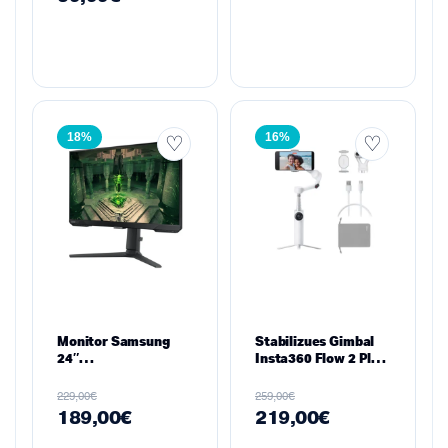
18%
16%
Monitor Samsung
Stabilizues Gimbal
24″
Insta360 Flow 2 Plus
LF24T350FHNXZA
– AI Tracker Bundle
IPS FHD 75Hz
për Smartphone,
€
€
229,00
259,00
FreeSync, HDMI &
Summit White
189,00
€
219,00
€
VGA