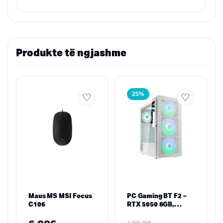
Produkte të ngjashme
25%
Maus MS MSI Focus
PC Gaming BT F2 –
C106
RTX 5050 8GB,
Ryzen 5 7500X3D,
16GB RAM, 512GB
€