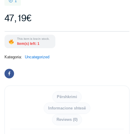
1
47,19
€
This item is low in stock.
Item(s) left: 1
Kategoria:
Uncategorized
Përshkrimi
Informacione shtesë
Reviews (0)