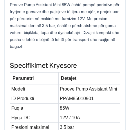
Proove Pump Assistant Mini 85W është pompë portative për
fryrjen e gomave dhe pajisjeve të tjera me ajër, e projektuar
për përdorim në makinë me furnizim 12V. Me presion
maksimal deri në 3.5 bar, është e përshtatshme për goma
veture, biçikleta, topa dhe dyshekë ajri. Dizajni kompakt dhe
pesha e lehtë e bëjnë të lehtë për transport dhe ruajtje në
bagazh.
Specifikimet Kryesore
Parametri
Detajet
Modeli
Proove Pump Assistant Mini
ID Produkti
PPAM85010901
Fuqia
85W
Hyrja DC
12V / 10A
Presioni maksimal
3.5 bar