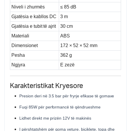
Niveli i zhurmës
≤ 85 dB
Gjatësia e kabllos DC
3 m
Gjatësia e tubit të ajrit
30 cm
Materiali
ABS
Dimensionet
172 × 52 × 52 mm
Pesha
362 g
Ngjyra
E zezë
Karakteristikat Kryesore
Presion deri në 3.5 bar për fryrje efikase të gomave
Fuqi 85W për performancë të qëndrueshme
Lidhet direkt me prizën 12V të makinës
I përshtatshëm për goma veture, biçiklete, topa dhe