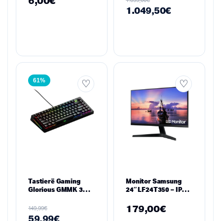
6,00
€
1.399,00
SSD M.2
1.049,50
€
61%
Tastierë Gaming
Monitor Samsung
Glorious GMMK 3
24″ LF24T350 – IPS,
Barebones – Black
FHD, 75Hz,
FreeSync,
179,00
€
€
149,99
Borderless
59,99
€