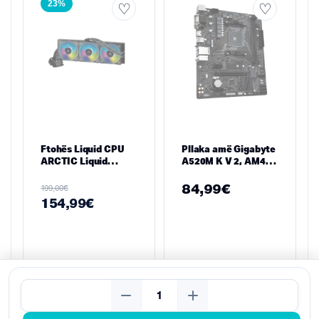
23%
Ftohës Liquid CPU
Pllaka amë Gigabyte
ARCTIC Liquid
A520M K V 2, AM4
Freezer II 420 A-RGB
micro ATX
– Radiator 420 mm,
84,99
€
€
199,00
A-RGB, Multi-Socket
154,99
€
(Intel & AMD)
Kërko