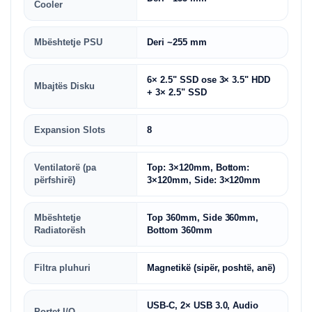
Cooler
Mbështetje PSU
Deri ~255 mm
6× 2.5" SSD ose 3× 3.5" HDD
Mbajtës Disku
+ 3× 2.5" SSD
Expansion Slots
8
Ventilatorë (pa
Top: 3×120mm, Bottom:
përfshirë)
3×120mm, Side: 3×120mm
Mbështetje
Top 360mm, Side 360mm,
Radiatorësh
Bottom 360mm
Filtra pluhuri
Magnetikë (sipër, poshtë, anë)
USB-C, 2× USB 3.0, Audio
Portet I/O