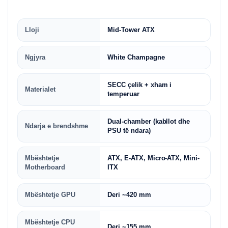
Lloji
Mid-Tower ATX
Ngjyra
White Champagne
SECC çelik + xham i
Materialet
temperuar
Dual-chamber (kabllot dhe
Ndarja e brendshme
PSU të ndara)
Mbështetje
ATX, E-ATX, Micro-ATX, Mini-
Motherboard
ITX
Mbështetje GPU
Deri ~420 mm
Mbështetje CPU
Deri ~155 mm