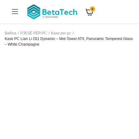
0
Ballina
PJESË PËR PC
Kase per pc
Kase PC Lian Li O11 Dynamic – Mid-Tower ATX, Panoramic Tempered Glass
– White Champagne