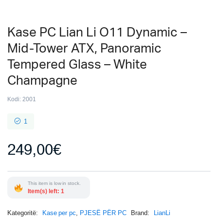
Kase PC Lian Li O11 Dynamic –
Mid-Tower ATX, Panoramic
Tempered Glass – White
Champagne
Kodi:
2001
1
249,00
€
This item is low in stock.
Item(s) left: 1
Kategoritë:
Kase per pc
,
PJESË PËR PC
Brand:
LianLi