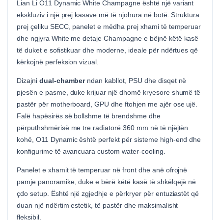
Lian Li O11 Dynamic White Champagne është një variant
ekskluziv i një prej kasave më të njohura në botë. Struktura
prej çeliku SECC, panelet e mëdha prej xhami të temperuar
dhe ngjyra White me detaje Champagne e bëjnë këtë kasë
të duket e sofistikuar dhe moderne, ideale për ndërtues që
kërkojnë perfeksion vizual.
Dizajni
dual-chamber
ndan kabllot, PSU dhe disqet në
pjesën e pasme, duke krijuar një dhomë kryesore shumë të
pastër për motherboard, GPU dhe ftohjen me ajër ose ujë.
Falë hapësirës së bollshme të brendshme dhe
përputhshmërisë me tre radiatorë 360 mm në të njëjtën
kohë, O11 Dynamic është perfekt për sisteme high-end dhe
konfigurime të avancuara custom water-cooling.
Panelet e xhamit të temperuar në front dhe anë ofrojnë
pamje panoramike, duke e bërë këtë kasë të shkëlqejë në
çdo setup. Është një zgjedhje e përkryer për entuziastët që
duan një ndërtim estetik, të pastër dhe maksimalisht
fleksibil.