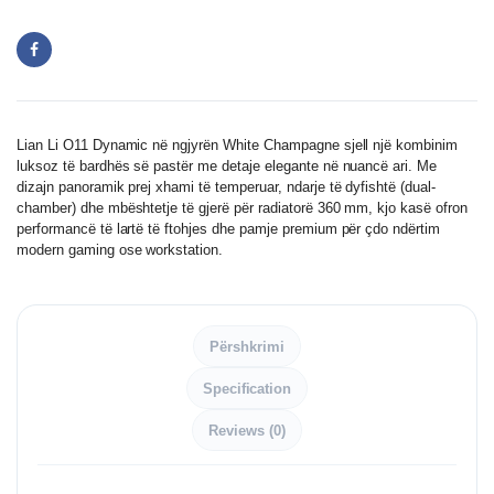
Lian Li O11 Dynamic në ngjyrën White Champagne sjell një kombinim
luksoz të bardhës së pastër me detaje elegante në nuancë ari. Me
dizajn panoramik prej xhami të temperuar, ndarje të dyfishtë (dual-
chamber) dhe mbështetje të gjerë për radiatorë 360 mm, kjo kasë ofron
performancë të lartë të ftohjes dhe pamje premium për çdo ndërtim
modern gaming ose workstation.
Përshkrimi
Specification
Reviews (0)