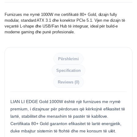
Furnizues me rrymë 1000W me certifikatë 80+ Gold, dizajn fully
modular, standard ATX 3.1 dhe konektor PCIe 5.1. Vjen me dizajn të
veçantë L-shape dhe USB/Fan Hub të integruar, ideal për build-e
moderne gaming dhe punë profesionale.
Përshkrimi
Specification
Reviews (0)
LIAN LI EDGE Gold 1000W është një furnizues me rrymë
premium, i dizajnuar për përdorues që kërkojnë efikasitet të
lartë, stabilitet dhe menaxhim të pastër të kabllove.
Certifikata 80+ Gold garanton efikasitet të lartë energjetik,
duke mbajtur sistemin të ftohtë dhe me konsum të ulët.