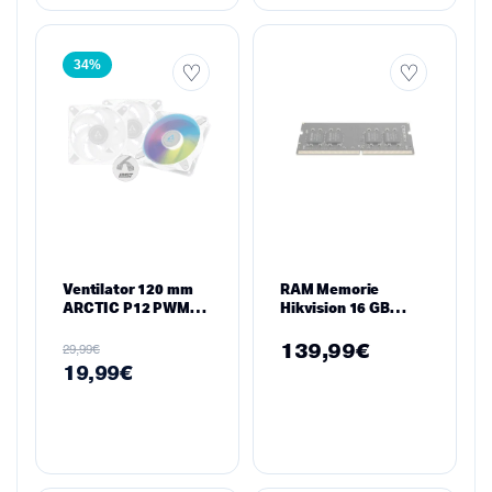
34%
Ventilator 120 mm
RAM Memorie
ARCTIC P12 PWM
Hikvision 16 GB
PST A-RGB White –
DDR4 2666 MHz
LED A-RGB, 0 dB
CL19 SO-DIMM – për
139,99
€
€
29,99
Mode, 4-pin PWM,
Laptop / Notebook
19,99
€
PST