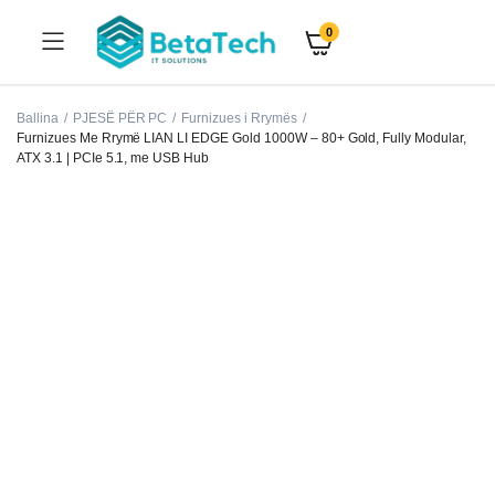
0
Ballina
PJESË PËR PC
Furnizues i Rrymës
Furnizues Me Rrymë LIAN LI EDGE Gold 1000W – 80+ Gold, Fully Modular,
ATX 3.1 | PCIe 5.1, me USB Hub