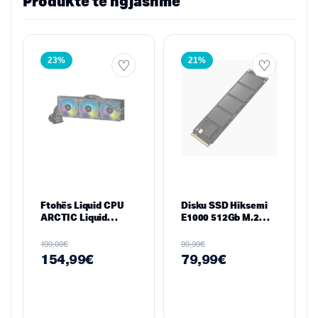
Produkte të ngjashme
23%
21%
Ftohës Liquid CPU
Disku SSD Hiksemi
ARCTIC Liquid
E1000 512Gb M.2
Freezer II 420 A-RGB
2280 PCIe Gen3
– Radiator 420 mm,
€
€
199,00
99,99
A-RGB, Multi-Socket
154,99
€
79,99
€
(Intel & AMD)