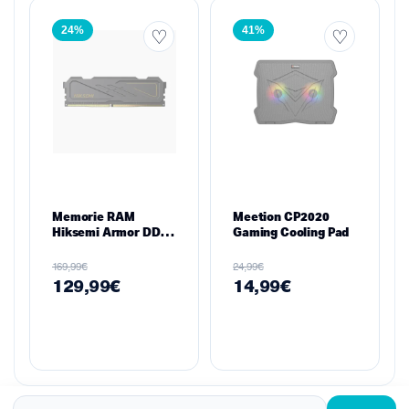
24%
41%
Memorie RAM
Meetion CP2020
Hiksemi Armor DDR4
Gaming Cooling Pad
3200MHz 16GB
(HSC416U32D2) –
€
€
169,99
24,99
Heatsink i Zi për
129,99
€
14,99
€
Desktop