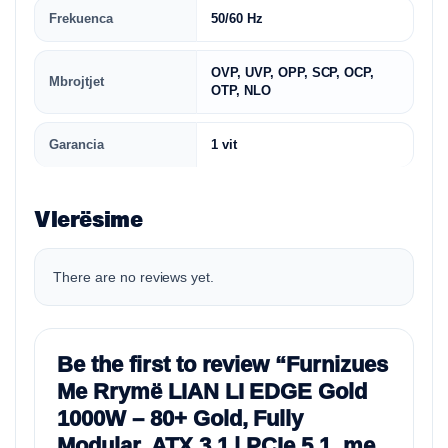
Frekuenca
50/60 Hz
OVP, UVP, OPP, SCP, OCP,
Mbrojtjet
OTP, NLO
Garancia
1 vit
Vlerësime
There are no reviews yet.
Be the first to review “Furnizues
Me Rrymë LIAN LI EDGE Gold
1000W – 80+ Gold, Fully
Modular, ATX 3.1 | PCIe 5.1, me