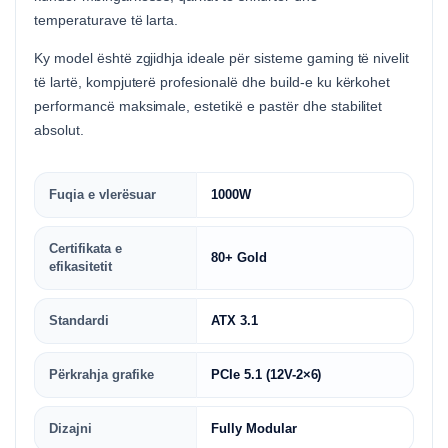
temperaturave të larta.
Ky model është zgjidhja ideale për sisteme gaming të nivelit
të lartë, kompjuterë profesionalë dhe build-e ku kërkohet
performancë maksimale, estetikë e pastër dhe stabilitet
absolut.
Fuqia e vlerësuar
1000W
Certifikata e
80+ Gold
efikasitetit
Standardi
ATX 3.1
Përkrahja grafike
PCIe 5.1 (12V-2×6)
Dizajni
Fully Modular