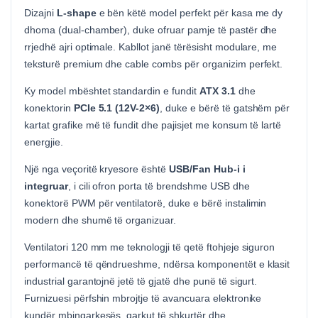
Dizajni
L-shape
e bën këtë model perfekt për kasa me dy
dhoma (dual-chamber), duke ofruar pamje të pastër dhe
rrjedhë ajri optimale. Kabllot janë tërësisht modulare, me
teksturë premium dhe cable combs për organizim perfekt.
Ky model mbështet standardin e fundit
ATX 3.1
dhe
konektorin
PCIe 5.1 (12V-2×6)
, duke e bërë të gatshëm për
kartat grafike më të fundit dhe pajisjet me konsum të lartë
energjie.
Një nga veçoritë kryesore është
USB/Fan Hub-i i
integruar
, i cili ofron porta të brendshme USB dhe
konektorë PWM për ventilatorë, duke e bërë instalimin
modern dhe shumë të organizuar.
Ventilatori 120 mm me teknologji të qetë ftohjeje siguron
performancë të qëndrueshme, ndërsa komponentët e klasit
industrial garantojnë jetë të gjatë dhe punë të sigurt.
Furnizuesi përfshin mbrojtje të avancuara elektronike
kundër mbingarkesës, qarkut të shkurtër dhe