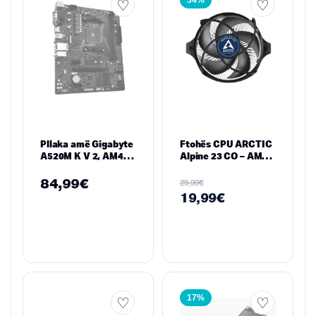
34%
Pllaka amë Gigabyte
Ftohës CPU ARCTIC
A520M K V 2, AM4
Alpine 23 CO – AMD
micro ATX
AM4/AM5, 90 mm
PWM, MX-2 Pre-
84,99
€
€
29,99
Applied Thermal
19,99
€
Paste
17%