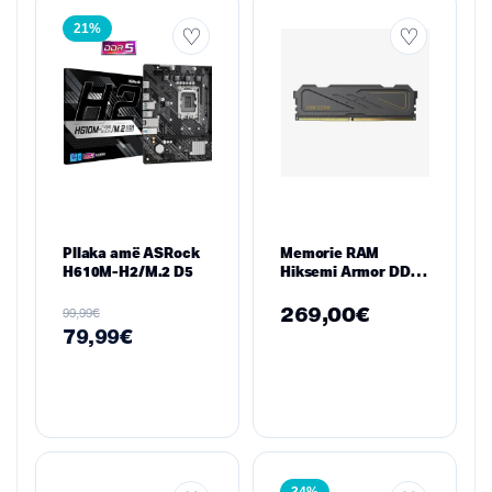
21%
Pllaka amë ASRock
Memorie RAM
H610M-H2/M.2 D5
Hiksemi Armor DDR5
16 GB 6000 MHz
(HSC516U60D2) –
269,00
€
€
99,99
U10 U-DIMM,
79,99
€
Heatsink i Zi për
Desktop