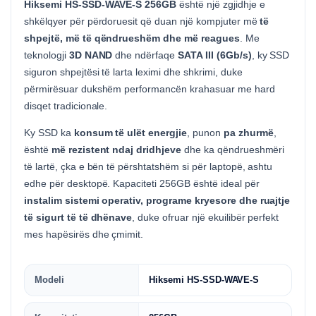
Hiksemi HS-SSD-WAVE-S 256GB
është një zgjidhje e
shkëlqyer për përdoruesit që duan një kompjuter më
të
shpejtë, më të qëndrueshëm dhe më reagues
. Me
teknologji
3D NAND
dhe ndërfaqe
SATA III (6Gb/s)
, ky SSD
siguron shpejtësi të larta leximi dhe shkrimi, duke
përmirësuar dukshëm performancën krahasuar me hard
disqet tradicionale.
Ky SSD ka
konsum të ulët energjie
, punon
pa zhurmë
,
është
më rezistent ndaj dridhjeve
dhe ka qëndrueshmëri
të lartë, çka e bën të përshtatshëm si për laptopë, ashtu
edhe për desktopë. Kapaciteti 256GB është ideal për
instalim sistemi operativ, programe kryesore dhe ruajtje
të sigurt të të dhënave
, duke ofruar një ekuilibër perfekt
mes hapësirës dhe çmimit.
Modeli
Hiksemi HS-SSD-WAVE-S