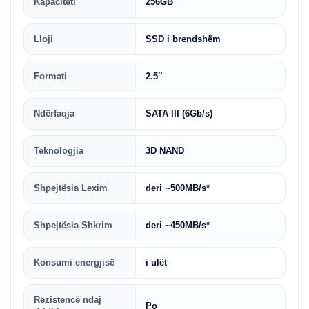
Kapaciteti
256GB
Lloji
SSD i brendshëm
Formati
2.5″
Ndërfaqja
SATA III (6Gb/s)
Teknologjia
3D NAND
Shpejtësia Lexim
deri ~500MB/s*
Shpejtësia Shkrim
deri ~450MB/s*
Konsumi energjisë
i ulët
Rezistencë ndaj
Po