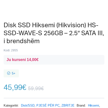
Disk SSD Hiksemi (Hikvision) HS-
SSD-WAVE-S 256GB – 2.5″ SATA III,
i brendshëm
Kodi:
2955
Ju kurseni
14,00
€
5+
45,99
€
59,99
€
Kategoritë:
Disk/SSD
,
PJESË PËR PC
,
ZBRITJE
Brand:
Hiksemi
,