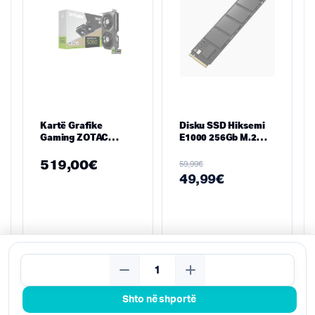
Kartë Grafike
Disku SSD Hiksemi
Gaming ZOTAC
E1000 256Gb M.2
GAMING GeForce
2280 PCIe Gen3
RTX 5060 Twin Edge
519,00
€
€
59,99
OC – 8GB GDDR7
49,99
€
Kërko
Shto në shportë