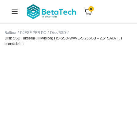
0
Ballina
PJESË PËR PC
Disk/SSD
Disk SSD Hiksemi (Hikvision) HS-SSD-WAVE-S 256GB – 2.5″ SATA III, i
brendshëm