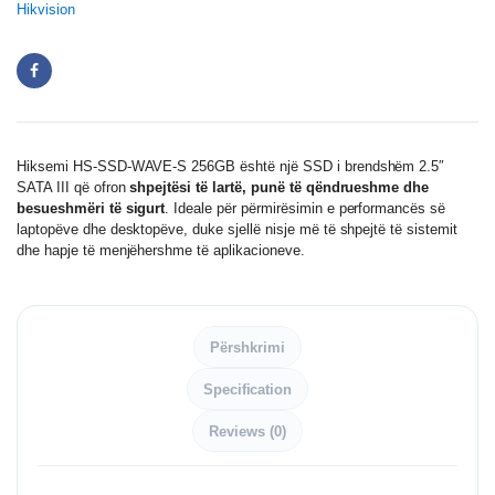
Hikvision
Hiksemi HS-SSD-WAVE-S 256GB është një SSD i brendshëm 2.5″
SATA III që ofron
shpejtësi të lartë, punë të qëndrueshme dhe
besueshmëri të sigurt
. Ideale për përmirësimin e performancës së
laptopëve dhe desktopëve, duke sjellë nisje më të shpejtë të sistemit
dhe hapje të menjëhershme të aplikacioneve.
Përshkrimi
Specification
Reviews (0)